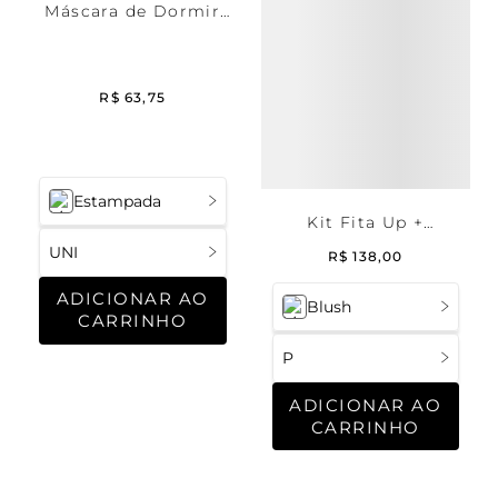
Máscara de Dormir
Malha Islândia
R$
63
,
75
Estampada
Kit Fita Up +
Protetores P
UNI
R$
138
,
00
ADICIONAR AO
Blush
CARRINHO
P
ADICIONAR AO
CARRINHO