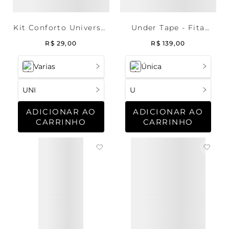
Kit Conforto Universal
Under Tape - Fita
- 3 Extensores de
Multiuso para decotes
R$
29
,
00
R$
139
,
00
Sutiã 3/2 Largo
Varias
Única
UNI
U
ADICIONAR AO
ADICIONAR AO
CARRINHO
CARRINHO