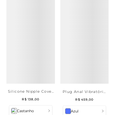
Silicone Nipple Cover
Plug Anal Vibratório
Com Cola
But | Pantynova
R$
138
,
00
R$
459
,
00
Castanho
Azul