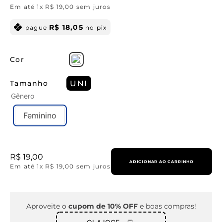
Em até
1
x
R$
19
,
00
sem juros
R$
18
,
05
pague
no pix
Cor
Tamanho
UNI
Gênero
Feminino
R$
19
,
00
ADICIONAR AO CARRINHO
Em até
1
x
R$
19
,
00
sem juros
Aproveite o
cupom de 10% OFF
e boas compras!