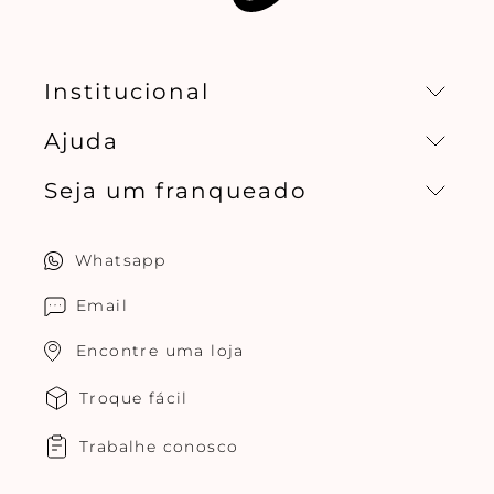
Institucional
Ajuda
Missão, visão e valores
Seja um franqueado
Central de relacionamento
Política de privacidade
Quero ser um franqueado
Whatsapp
Cuidados com o produtos
Multimarcas Jogê
Email
Encontre uma loja
Troque fácil
Trabalhe conosco