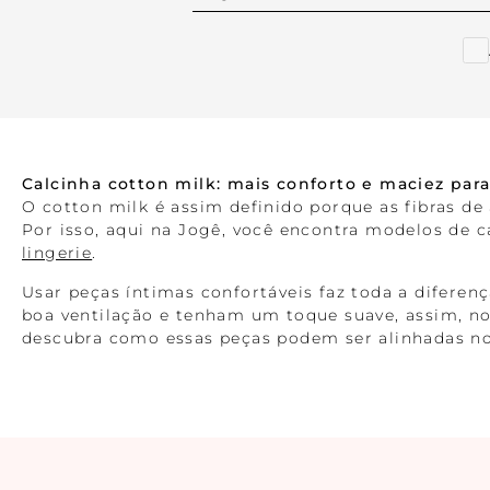
Calcinha cotton milk: mais conforto e maciez para
O cotton milk é assim definido porque as fibras de 
Por isso, aqui na Jogê, você encontra modelos de 
lingerie
.
Usar peças íntimas confortáveis faz toda a diferen
boa ventilação e tenham um toque suave, assim, n
descubra como essas peças podem ser alinhadas no 
Calcinha cavada de cotton milk: o design pensad
O modelo de calcinha de cotton milk foi
pensado e
como as calcinhas cavadas possuem design que se 