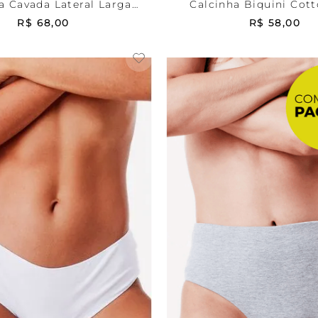
a Cavada Lateral Larga
Calcinha Biquini Cott
Cotton Milk
R$
68
,
00
R$
58
,
00