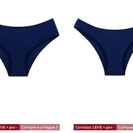
M
Azul
G
ONAR AO CARRINHO
ADICIONAR AO CA
VE + por -
Compre 4 e Pague 3
Combos: LEVE + por -
Compre 