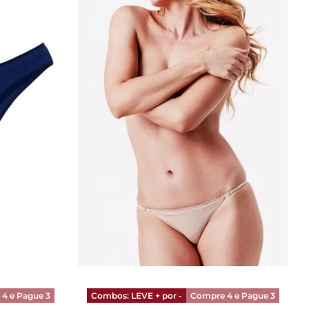
Bege
P
RRINHO
ADICIONAR AO CARRINHO
4 e Pague 3
Combos: LEVE + por -
Compre 4 e Pague 3