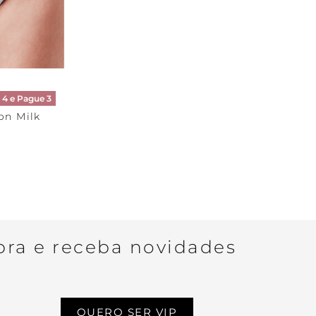
RRINHO
4 e Pague 3
on Milk
ra e receba novidades
QUERO SER VIP