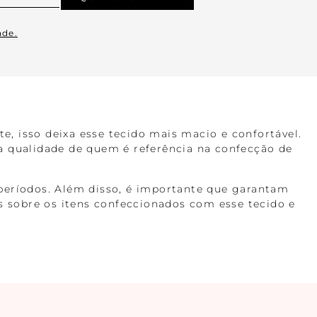
ade.
te, isso deixa esse tecido mais macio e confortável.
a qualidade de quem é referência na confecção de
s períodos. Além disso, é importante que garantam
 sobre os itens confeccionados com esse tecido e
 bem-estar e conforto contínuo
. Os modelos
as em diversas cores e tamanhos.