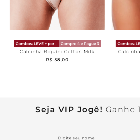
Bege
P
Branca
ADICIONAR AO CARRINHO
ADICI
Combos: LEVE + por -
Compre 4 e Pague 3
Combos: LE
Calcinha Biquíni Cotton Milk
Calcinha
R$
58
,
00
Seja VIP Jogê!
Ganhe 1