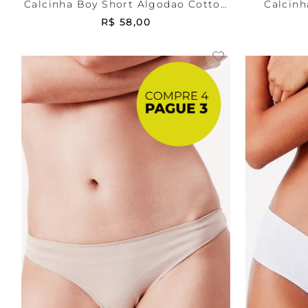
Calcinha Boy Short Algodao Cotton
Calcinh
Milk
R$
58
,
00