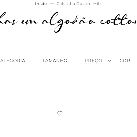
Início
Calcinha Cotton Milk
has em algodão cott
CATEGORIA
TAMANHO
COR
Cintura Alta
(
2
)
P
(
5
)
R$ 55,00
–
R$ 68,00
Boyshorts
(
2
)
M
(
5
)
Biquini/Tanga
(
2
)
G
(
6
)
String
(
1
)
GG
(
2
)