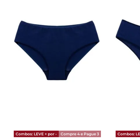
Azul
P
Azul
ADICIONAR AO CARRINHO
ADICI
Combos: LEVE + por -
Compre 4 e Pague 3
Combos: LE