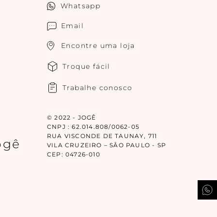
êm cobertura média na parte frontal e posterior, se
Whatsapp
ém de se adaptarem aos diferentes corpos, são
Email
Encontre uma loja
k
é perfeita para qualquer ocasião. Seu acabamento
 opção para usar por baixo de vestidos e saias.
Troque fácil
, bem como pijamas, camisolas e roupas estilo
Trabalhe conosco
 A principal diferença entre o cotton tradicional
© 2022 - JOGÊ
CNPJ : 62.014.808/0062-05
eite, a caseína.
RUA VISCONDE DE TAUNAY, 711
ogê
sse tecido é, aproveite também para conhecer nossa
VILA CRUZEIRO – SÃO PAULO - SP
CEP: 04726-010
ia com a Jogê!