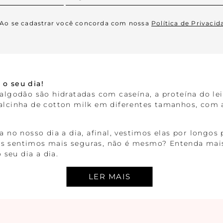
Ao se cadastrar você concorda com nossa
Política de Privacid
 o seu dia!
algodão são hidratadas com caseína, a proteína do lei
calcinha de cotton milk em diferentes tamanhos, com 
ça no nosso dia a dia, afinal, vestimos elas por longo
os sentimos mais seguras, não é mesmo? Entenda mais
seu dia a dia.
o para você
 confeccionado de modo a garantir uma sensação de
ajusta às curvaturas do corpo e podem ser encontrad