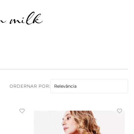
on milk
Preta
(
4
)
Cinza
(
4
)
Relevância
Branca
(
4
)
Bege
(
4
)
Azul
(
3
)