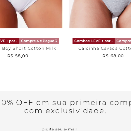
P
Cinza
P
ONAR AO CARRINHO
ADICIONAR AO CA
VE + por -
Compre 4 e Pague 3
Combos: LEVE + por -
Compre 
 Boy Short Cotton Milk
Calcinha Cavada Cott
R$
58
,
00
R$
68
,
00
0% OFF em sua primeira comp
com exclusividade.