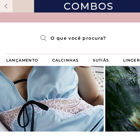
Pijama Longo Americado Aberto Luma
Pijama Capri Aberto
Pijama Longo Luma
Pijama Curto Aberto
O que você procura?
LANÇAMENTO
CALCINHAS
SUTIÃS
LINGER