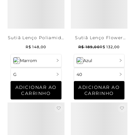
Sutiã Lenço Poliamida
Sutiã Lenço Flower
Maya
Cotton Summer Blue
R$
148
,
00
R$
189
,
00
R$
132
,
00
Marrom
Azul
G
40
ADICIONAR AO
ADICIONAR AO
CARRINHO
CARRINHO