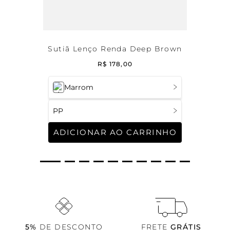
Sutiã Lenço Renda Deep Brown
R$
178
,
00
Marrom
PP
ADICIONAR AO CARRINHO
5%
DE DESCONTO
FRETE
GRÁTIS