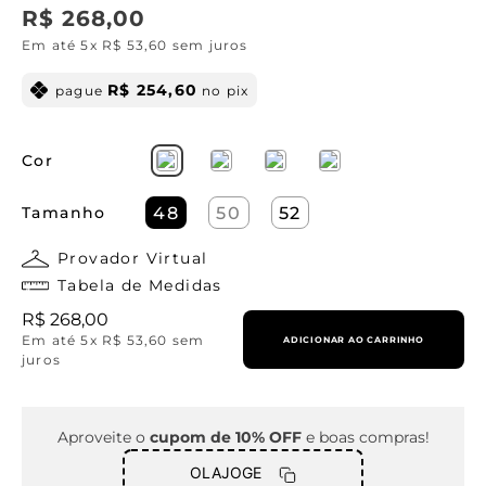
R$
268
,
00
Em até
5
x
R$
53
,
60
sem juros
R$
254
,
60
pague
no pix
Cor
Tamanho
48
50
52
Provador Virtual
Tabela de Medidas
R$
268
,
00
Em até
5
x
R$
53
,
60
sem
ADICIONAR AO CARRINHO
juros
Aproveite o
cupom de 10% OFF
e boas compras!
OLAJOGE