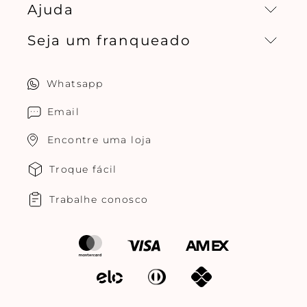
Ajuda
Missão, visão e valores
Seja um franqueado
Central de relacionamento
Política de privacidade
Quero ser um franqueado
Whatsapp
Cuidados com o produtos
Multimarcas Jogê
Email
Encontre uma loja
Troque fácil
Trabalhe conosco