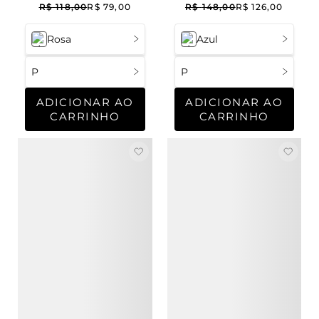
Renda Amanda
Flower Cotton
R$
118
,
00
R$
79
,
00
R$
148
,
00
R$
126
,
00
Summer Blue
Rosa
Azul
P
P
ADICIONAR AO
ADICIONAR AO
CARRINHO
CARRINHO