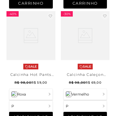
CARRINHO
CARRINHO
-
40%
-
30%
SALE
SALE
Calcinha Hot Pants
Calcinha Caleçon
Arpoador
Renda Sigrid
R$
98
,
00
R$
59
,
00
R$
98
,
00
R$
69
,
00
Roxa
Vermelho
P
P