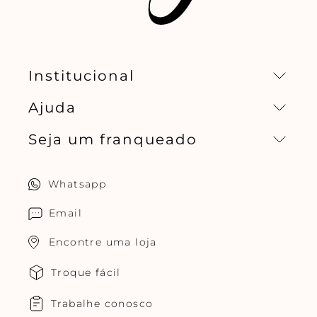
do pedido pago durante a transação.
As vitrines de produtos indicam os preços
referentes às cores indicadas nas fotos.
Institucional
Ajuda
Missão, visão e valores
Seja um franqueado
Central de relacionamento
Política de privacidade
Quero ser um franqueado
Whatsapp
Cuidados com o produtos
Multimarcas Jogê
Email
Encontre uma loja
Troque fácil
Trabalhe conosco