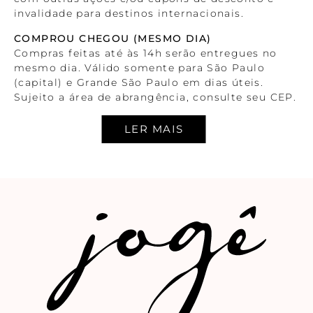
invalidade para destinos internacionais.
COMPROU CHEGOU (MESMO DIA)
Compras feitas até às 14h serão entregues no
mesmo dia. Válido somente para São Paulo
(capital) e Grande São Paulo em dias úteis.
Sujeito a área de abrangência, consulte seu CEP.
ENTREGA A JATO (EM ATÉ DUAS HORAS)
Compras feitas até as 14h serão entregues em
até duas horas. Válido somente para São Paulo
(capital) em dias úteis. Sujeito a área de
abrangência, consulte seu CEP.
OBSERVAÇÕES GERAIS
Informamos que as condições comerciais dos
pedidos realizados durantes ações promocionais,
não serão mantidas em caso de troca ou
devolução, isto é, nestes casos será estornado
como crédito em loja online exatamente o valor