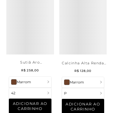
Sutiã Aro
Calcinha Alta Renda
Amamentação Sem
Deep Brown
R$
258
,
00
R$
128
,
00
Bojo Renda Deep
Brown
Marrom
Marrom
42
P
ADICIONAR AO
ADICIONAR AO
CARRINHO
CARRINHO