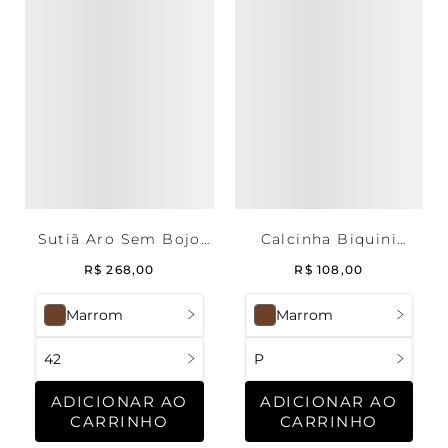
Sutiã Aro Sem Bojo
Calcinha Biquini
Microfibra Deep
Lateral Franzida
R$
268
,
00
R$
108
,
00
Brown
Renda Deep Brown
Marrom
Marrom
42
P
ADICIONAR AO
ADICIONAR AO
CARRINHO
CARRINHO