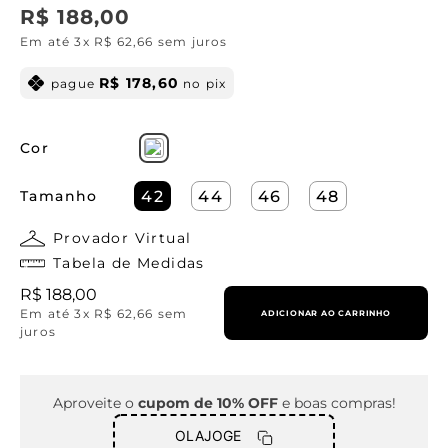
R$
188
,
00
Em até
3
x
R$
62
,
66
sem juros
R$
178
,
60
pague
no pix
Cor
Tamanho
42
44
46
48
Provador Virtual
Tabela de Medidas
R$
188
,
00
Em até
3
x
R$
62
,
66
sem
ADICIONAR AO CARRINHO
juros
Aproveite o
cupom de 10% OFF
e boas compras!
OLAJOGE