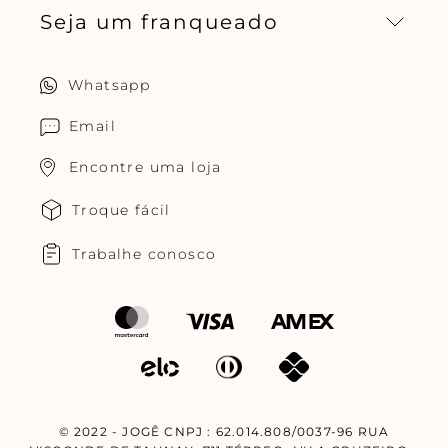
Seja um franqueado
Central de relacionamento
Política de privacidade
Quero ser um franqueado
Whatsapp
Cuidados com o produtos
Multimarcas Jogê
Email
Encontre uma loja
Troque fácil
Trabalhe conosco
© 2022 - JOGÊ CNPJ : 62.014.808/0037-96 RUA