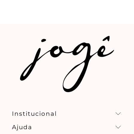
Institucional
Ajuda
Missão, visão e valores