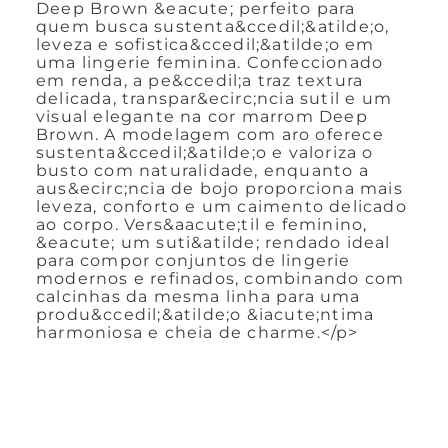
Deep Brown &eacute; perfeito para
quem busca sustenta&ccedil;&atilde;o,
leveza e sofistica&ccedil;&atilde;o em
uma lingerie feminina. Confeccionado
em renda, a pe&ccedil;a traz textura
delicada, transpar&ecirc;ncia sutil e um
visual elegante na cor marrom Deep
Brown. A modelagem com aro oferece
sustenta&ccedil;&atilde;o e valoriza o
busto com naturalidade, enquanto a
aus&ecirc;ncia de bojo proporciona mais
leveza, conforto e um caimento delicado
ao corpo. Vers&aacute;til e feminino,
&eacute; um suti&atilde; rendado ideal
para compor conjuntos de lingerie
modernos e refinados, combinando com
calcinhas da mesma linha para uma
produ&ccedil;&atilde;o &iacute;ntima
harmoniosa e cheia de charme.</p>