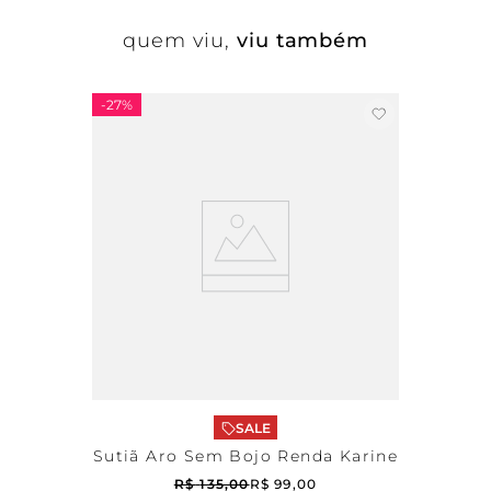
quem viu,
viu também
-
27%
SALE
Sutiã Aro Sem Bojo Renda Karine
R$
135
,
00
R$
99
,
00