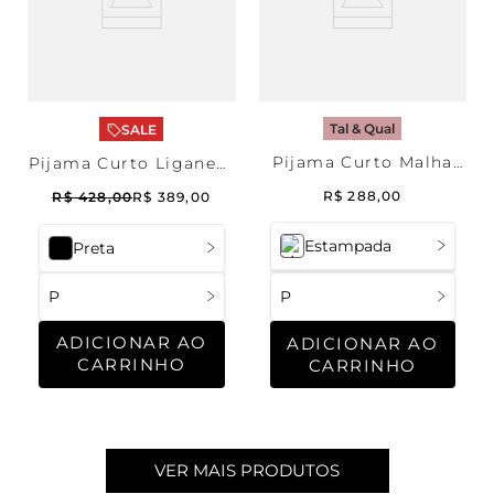
Tal & Qual
SALE
Pijama Curto Malha
Pijama Curto Liganete
Panamá Masculino
Riviera Maya
R$
288
,
00
R$
428
,
00
R$
389
,
00
Masculino
Estampada
Preta
P
P
ADICIONAR AO
ADICIONAR AO
CARRINHO
CARRINHO