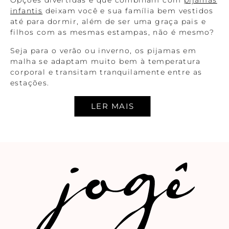
Opções divertidas e que combinam com
pijamas
infantis
deixam você e sua família bem vestidos
até para dormir, além de ser uma graça pais e
filhos com as mesmas estampas, não é mesmo?
Seja para o verão ou inverno, os pijamas em
malha se adaptam muito bem à temperatura
corporal e transitam tranquilamente entre as
estações.
Pijama em liganete e cetim: alta tecnologia
para o controle de temperatura
Os pijamas masculinos em liganete são peças
confortáveis que
ajudam a regular a
temperatura do corpo com seu toque sedoso e
macio
. Os modelos disponíveis na Jogê possuem
shorts com comprimento médio e blusa de
manga curta, com decote em V e modelagem
soltinha.
Este tipo de pijama, com certeza, é uma opção