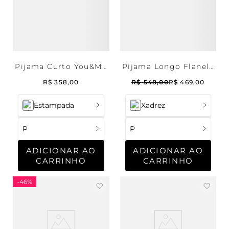
Pijama Curto You&Me
Pijama Longo Flanela
Masculino
Blueberry Masculino
R$
358
,
00
R$
548
,
00
R$
469
,
00
Estampada
Xadrez
P
P
ADICIONAR AO
ADICIONAR AO
CARRINHO
CARRINHO
-
46%