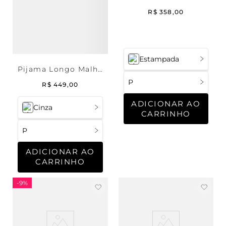
R$
358
,
00
Estampada
Pijama Longo Malha
Rafael
P
R$
449
,
00
ADICIONAR AO
Cinza
CARRINHO
P
ADICIONAR AO
CARRINHO
-
9%