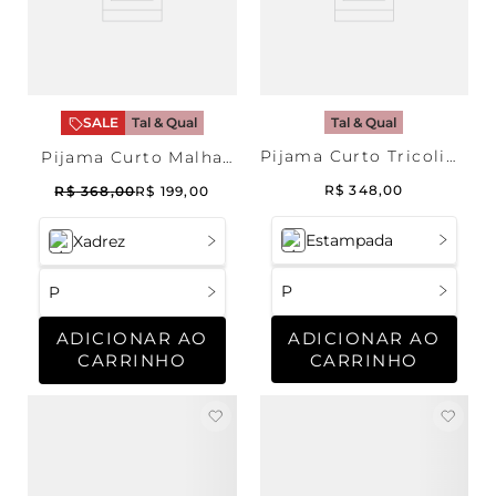
Tal & Qual
SALE
Tal & Qual
Pijama Curto Tricoline
Pijama Curto Malha
Love Cherry Masculino
Elizabeth Masculino
R$
348
,
00
R$
368
,
00
R$
199
,
00
Estampada
Xadrez
P
P
ADICIONAR AO
ADICIONAR AO
CARRINHO
CARRINHO