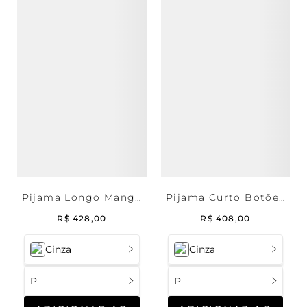
Pijama Longo Manga
Pijama Curto Botões
Longa Malha Rafael
Malha Rafael
R$
428
,
00
R$
408
,
00
Cinza
Cinza
P
P