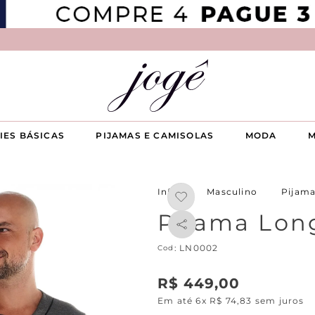
IES BÁSICAS
PIJAMAS E CAMISOLAS
MODA
M
Masculino
Pijam
Pijama Lon
:
LN0002
R$
449
,
00
Em até
6
x
R$
74
,
83
sem juros