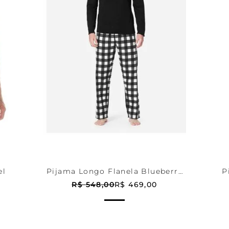
Xadrez
P
HO
ADICIONAR AO CARRINHO
A
el
Pijama Longo Flanela Blueberry
P
Masculino
R$
548
,
00
R$
469
,
00