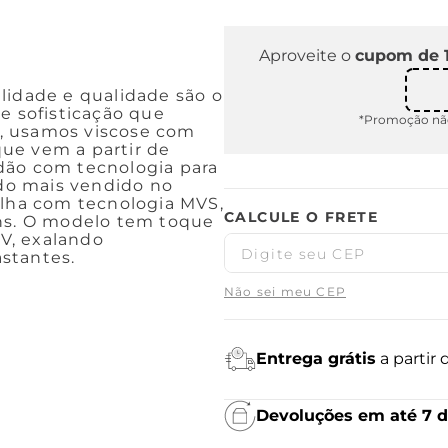
Aproveite o
cupom de 
lidade e qualidade são o
e sofisticação que
*Promoção não
, usamos viscose com
 que vem a partir de
dão com tecnologia para
ido mais vendido no
ha com tecnologia MVS,
ens. O modelo tem toque
V, exalando
stantes.
Não sei meu CEP
Entrega grátis
a partir
Devoluções em até 7 d