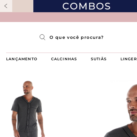
Pijama Longo Americado Aberto Luma
Pijama Capri Aberto
Pijama Longo Luma
Pijama Curto Aberto
O que você procura?
LANÇAMENTO
CALCINHAS
SUTIÃS
LINGER