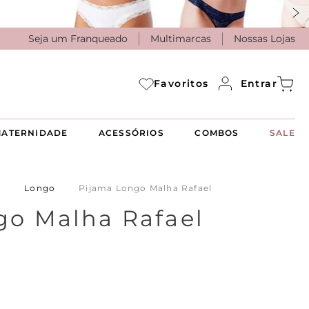
Seja um Franqueado
Multimarcas
Nossas Lojas
Entrar
Favoritos
ATERNIDADE
ACESSÓRIOS
COMBOS
SALE
a
Longo
Pijama Longo Malha Rafael
go Malha Rafael