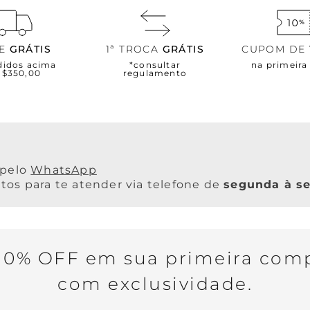
TE
GRÁTIS
1ª TROCA
GRÁTIS
CUPOM DE
didos acima
*consultar
na primeir
R$350,00
regulamento
WhatsApp
os para te atender via telefone de
segunda à se
0% OFF em sua primeira comp
com exclusividade.