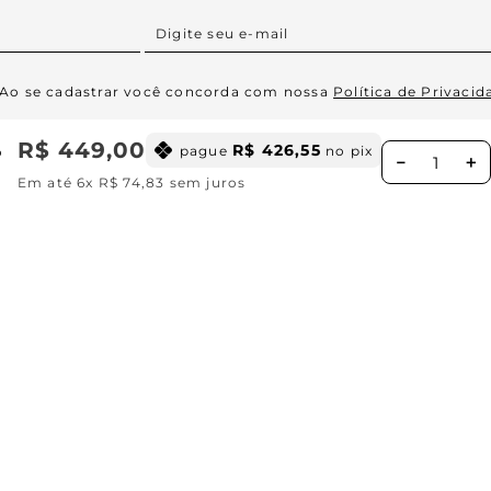
Ao se cadastrar você concorda com nossa
Política de Privacid
R$
449
,
00
R$
426
,
55
pague
no pix
o
－
＋
Em até
6
x
R$
74
,
83
sem juros
Institucional
Missão, visão e valores
Ajuda
Central de relacionamento
Política de privacidade
Cuidados com o produtos