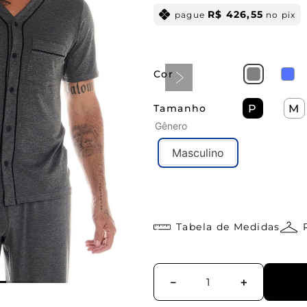
R$
426
,
55
pague
no pix
Cor
Tamanho
P
M
Gênero
Masculino
Tabela de Medidas
－
＋