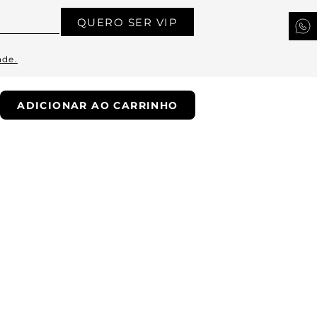
QUERO SER VIP
ade.
ADICIONAR AO CARRINHO
Whatsapp
Email
Encontre uma loja
Troque fácil
Trabalhe conosco
© 2022 - JOGÊ
CNPJ : 62.014.808/0062-05