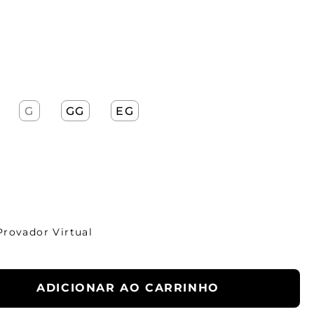
G
GG
EG
Provador Virtual
ADICIONAR AO CARRINHO