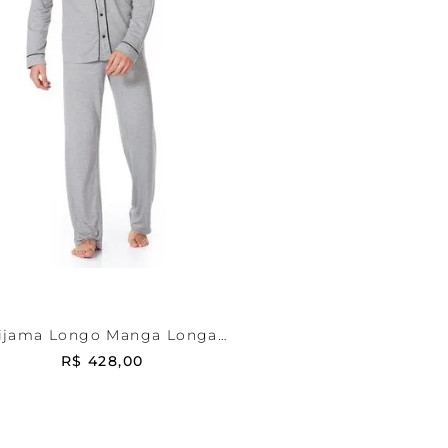
Cinza
P
DICIONAR AO CARRINHO
ijama Longo Manga Longa
Malha Rafael
R$
428
,
00