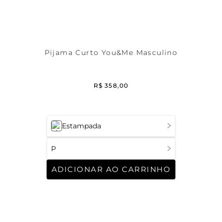
Pijama Curto You&Me Masculino
R$
358
,
00
Estampada
P
ADICIONAR AO CARRINHO