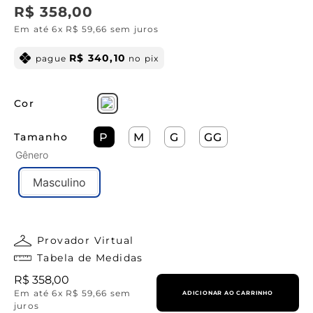
R$
358
,
00
Em até
6
x
R$
59
,
66
sem juros
R$
340
,
10
pague
no pix
Cor
Tamanho
P
M
G
GG
Gênero
Masculino
Provador Virtual
Tabela de Medidas
R$
358
,
00
Em até
6
x
R$
59
,
66
sem
ADICIONAR AO CARRINHO
juros