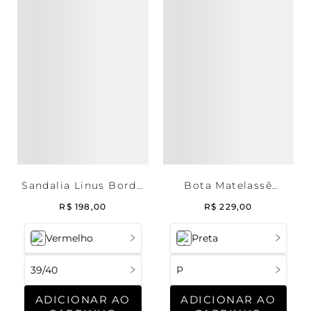
Sandalia Linus Bordo
Bota Matelassê
39/40
Forrada Soft
R$
198
,
00
R$
229
,
00
Vermelho
Preta
39/40
P
ADICIONAR AO
ADICIONAR AO