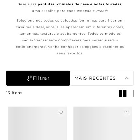
Kids
Cotton Milk
Linha Redutora
Corset
desejadas
pantufas, chinelos de casa e botas forradas
,
Combo 3 Calcinhas por R$ 159,00
Calcinhas
Família
Ver tudo em acessórios
Basic Tees
9
º
top
uma escolha para cada estação e
mood
!
Com Aro
Ver tudo em Calcinhas
Kids
Ver tudo em pijamas e camisolas
Combo de Calcinhas
Ver tudo em sutiãs
Selecionamos todos os calçados femininos para ficar em
10
º
camisolas
Ver tudo em lingeries básicas
casa mais desejados. Eles aparecem em diferentes cores,
tamanhos, texturas e acabamentos. Todos os modelos
são extremamente confortáveis para serem usados
cotidianamente. Venha conhecer as opções e escolher os
seus favoritos.
Filtrar
MAIS RECENTES
13