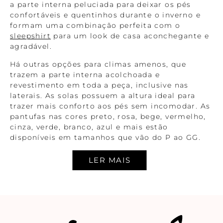
a parte interna peluciada para deixar os pés
confortáveis e quentinhos durante o inverno e
formam uma combinação perfeita com o
sleepshirt
para um look de casa aconchegante e
agradável.
Há outras opções para climas amenos, que
trazem a parte interna acolchoada e
revestimento em toda a peça, inclusive nas
laterais. As solas possuem a altura ideal para
trazer mais conforto aos pés sem incomodar. As
pantufas nas cores preto, rosa, bege, vermelho,
cinza, verde, branco, azul e mais estão
disponíveis em tamanhos que vão do P ao GG.
Chinelos para ficar em casa: de dedo e
fechados
Diferente dos modelos convencionais, os
chinelos domésticos são feitos com materiais
extremamente macios, oferecendo mais