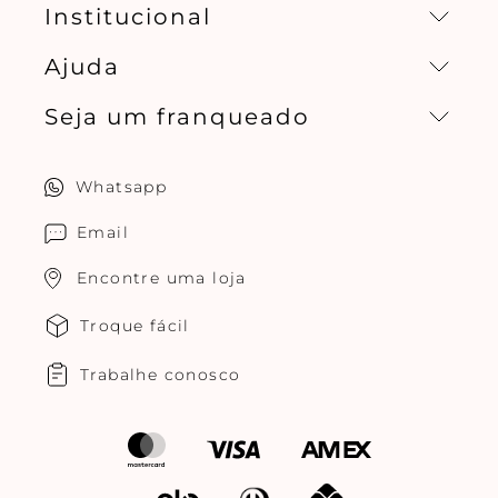
Institucional
Ajuda
Missão, visão e valores
Seja um franqueado
Central de relacionamento
Política de privacidade
Quero ser um franqueado
Whatsapp
Cuidados com o produtos
Multimarcas Jogê
Email
Encontre uma loja
Troque fácil
Trabalhe conosco