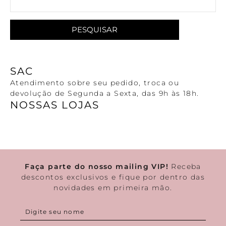
Kids
Cotton Milk
Linha Redutora
Corset
Combo 3 Calcinhas por R$ 159,00
Calcinhas
Família
Ver tudo em acessórios
Basic Tees
9
º
basic me
Com Aro
Ver tudo em Calcinhas
Kids
Ver tudo em pijamas e camisolas
Combo de Calcinhas
PESQUISAR
Ver tudo em sutiãs
10
º
top
Ver tudo em lingeries básicas
SAC
Atendimento sobre seu pedido, troca ou
devolução de Segunda a Sexta, das 9h às 18h.
NOSSAS LOJAS
Faça parte do nosso mailing VIP!
Receba
descontos exclusivos e fique por dentro das
novidades em primeira mão.