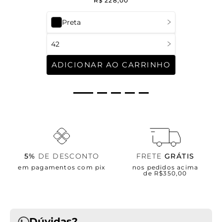
R$
228
,
00
Preta
42
ADICIONAR AO CARRINHO
5%
DE DESCONTO
FRETE
GRÁTIS
em pagamentos com pix
nos pedidos acima
de R$350,00
Dúvidas?