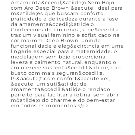
Amamenta&ccedil;&atilde;o Sem Bojo
com Aro Deep Brown &eacute; ideal para
m&atilde;es que buscam conforto,
praticidade e delicadeza durante a fase
da amamenta&ccedil;&atilde;o.
Confeccionado em renda, a pe&ccedil;a
traz um visual feminino e sofisticado na
cor marrom Deep Brown, unindo
funcionalidade e eleg&acirc;ncia em uma
lingerie especial para a maternidade. A
modelagem sem bojo proporciona
leveza e caimento natural, enquanto o
aro oferece sustenta&ccedil;&atilde;o ao
busto com mais seguran&ccedil;a.
Pr&aacute;tico e confort&aacute;vel,
&eacute; um suti&atilde; de
amamenta&ccedil;&atilde;o rendado
perfeito para facilitar a rotina, sem abrir
m&atilde;o do charme e do bem-estar
em todos os momentos.</p>