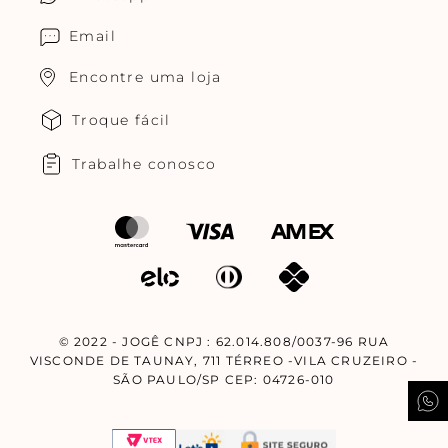
Cuidados com o produtos
Multimarcas Jogê
Email
Encontre uma loja
Troque fácil
Trabalhe conosco
© 2022 - JOGÊ CNPJ : 62.014.808/0037-96 RUA
VISCONDE DE TAUNAY, 711 TÉRREO -VILA CRUZEIRO -
SÃO PAULO/SP CEP: 04726-010