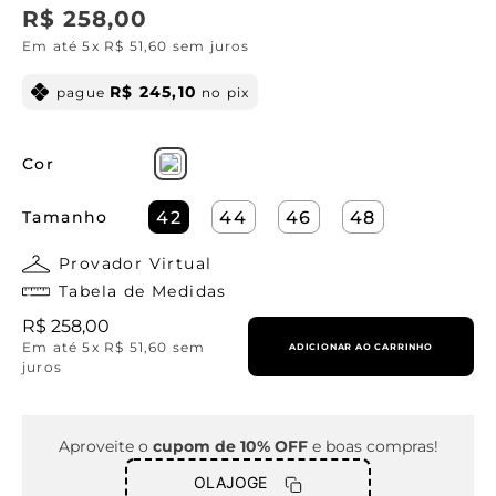
R$
258
,
00
Em até
5
x
R$
51
,
60
sem juros
R$
245
,
10
pague
no pix
Cor
Tamanho
42
44
46
48
Provador Virtual
Tabela de Medidas
R$
258
,
00
Em até
5
x
R$
51
,
60
sem
ADICIONAR AO CARRINHO
juros
Aproveite o
cupom de 10% OFF
e boas compras!
OLAJOGE