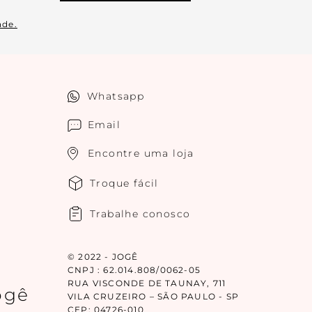
ade.
Whatsapp
Email
Encontre uma loja
Troque fácil
Trabalhe conosco
© 2022 - JOGÊ
CNPJ : 62.014.808/0062-05
RUA VISCONDE DE TAUNAY, 711
ogê
VILA CRUZEIRO – SÃO PAULO - SP
CEP: 04726-010