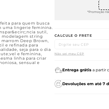
*Promoção não
feita para quem busca
m uma lingerie feminina.
spar&ecirc;ncia sutil,
 a modelagem string
cor marrom Deep Brown,
il e refinada para
lidade, seja para o dia
ute;vel e feminina,
Não sei meu CEP
esma linha para criar
moniosa, sensual e
Entrega grátis
a partir
Devoluções em até 7 d