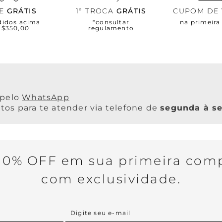
TE
GRÁTIS
1ª TROCA
GRÁTIS
CUPOM DE
didos acima
*consultar
na primeir
R$350,00
regulamento
WhatsApp
os para te atender via telefone de
segunda à se
0% OFF em sua primeira comp
com exclusividade.