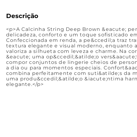
Descrição
<p>A Calcinha String Deep Brown &eacute; per
delicadeza, conforto e um toque sofisticado e
Confeccionada em renda, a pe&ccedil;a traz tran
textura elegante e visual moderno, enquanto
valoriza a silhueta com leveza e charme. Na 
&eacute; uma op&ccedil;&atilde;o vers&aacute;t
compor conjuntos de lingerie cheios de persona
a dia ou para momentos especiais. Confort&aac
combina perfeitamente com suti&atilde;s da m
uma produ&ccedil;&atilde;o &iacute;ntima har
elegante.</p>