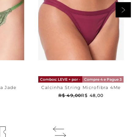
Vermelho
M
RRINHO
ADICIONAR AO CARRINHO
Combos: LEVE + por -
Compre 4 e Pague 3
da Jade
Calcinha String Microfibra 4Me
R$
49
,
00
R$
48
,
00