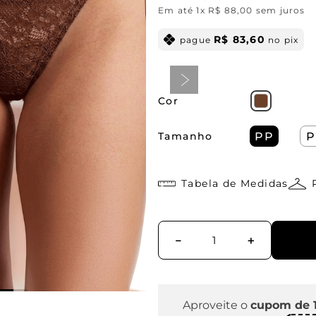
Em até
1
x
R$
88
,
00
sem juros
R$
83
,
60
pague
no pix
Cor
Tamanho
PP
P
Tabela de Medidas
－
＋
Aproveite o
cupom de 