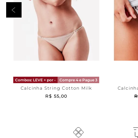
Bege
P
Cinza
ADICIONAR AO CARRINHO
ADICI
Combos: LEVE + por -
Compre 4 e Pague 3
Calcinha String Cotton Milk
Calcinh
R$
55
,
00
R