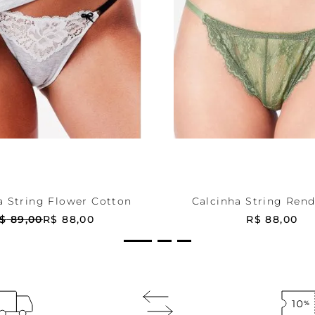
PP
Verde
PP
ONAR AO CARRINHO
ADICIONAR AO CA
a String Flower Cotton
Calcinha String Ren
$
89
,
00
R$
88
,
00
R$
88
,
00