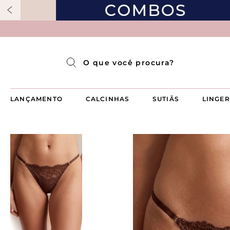
Pijama Longo Americado Aberto Luma
Pijama Capri Aberto
Pijama Longo Luma
Pijama Curto Aberto
O que você procura?
LANÇAMENTO
CALCINHAS
SUTIÃS
LINGER