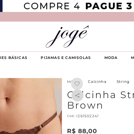
IES BÁSICAS
PIJAMAS E CAMISOLAS
MODA
M
Calcinha
String
Calcinha S
Brown
:
I261502241
R$
88
,
00