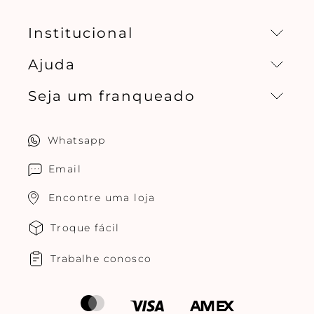
Institucional
Ajuda
Missão, visão e valores
Seja um franqueado
Central de relacionamento
Política de privacidade
Quero ser um franqueado
Whatsapp
Cuidados com o produtos
Multimarcas Jogê
Email
Encontre uma loja
Troque fácil
Trabalhe conosco