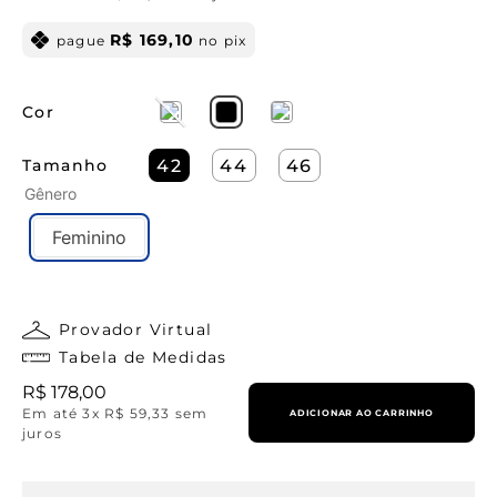
R$
169
,
10
pague
no pix
Cor
Tamanho
42
44
46
Gênero
Feminino
Provador Virtual
Tabela de Medidas
R$
178
,
00
Em até
3
x
R$
59
,
33
sem
ADICIONAR AO CARRINHO
juros