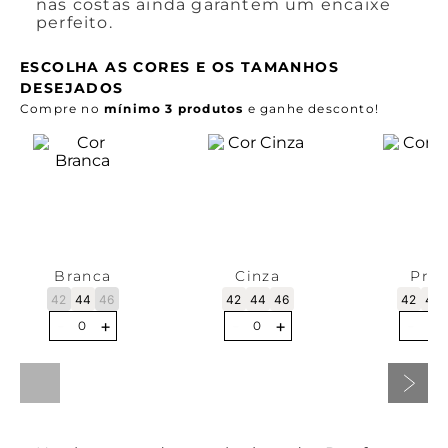
nas costas ainda garantem um encaixe
perfeito.
ESCOLHA AS CORES E OS TAMANHOS
DESEJADOS
Compre no
mínimo 3 produtos
e ganhe desconto!
Branca
Cinza
Pret
42
44
46
42
44
46
42
44
-
+
-
+
-
0
0
0