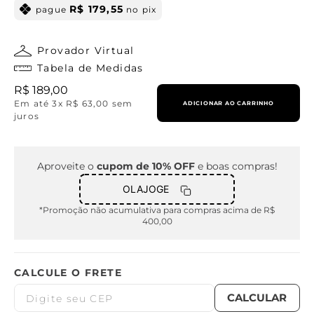
R$
179
,
55
pague
no pix
Provador Virtual
Tabela de Medidas
R$
189
,
00
Em até
3
x
R$
63
,
00
sem
ADICIONAR AO CARRINHO
juros
Aproveite o
cupom de 10% OFF
e boas compras!
OLAJOGE
*Promoção não acumulativa para compras acima de R$
400,00