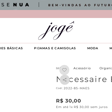
IES BÁSICAS
PIJAMAS E CAMISOLAS
MODA
M
Acessório
Organi
Nécessaire 
:
2022-85-MAES
R$
30
,
00
Em até
1
x
R$
30
,
00
sem juros