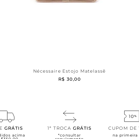
Bege
UNI
ADICIONAR AO CARRINHO
Nécessaire Estojo Matelassê
R$
30
,
00
TE
GRÁTIS
1ª TROCA
GRÁTIS
CUPOM DE
didos acima
*consultar
na primeir
R$350,00
regulamento