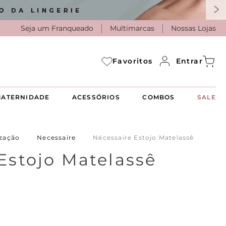
Seja um Franqueado
Multimarcas
Nossas Lojas
Entrar
Favoritos
ATERNIDADE
ACESSÓRIOS
COMBOS
SALE
zação
Necessaire
Nécessaire Estojo Matelassê
Estojo Matelassê