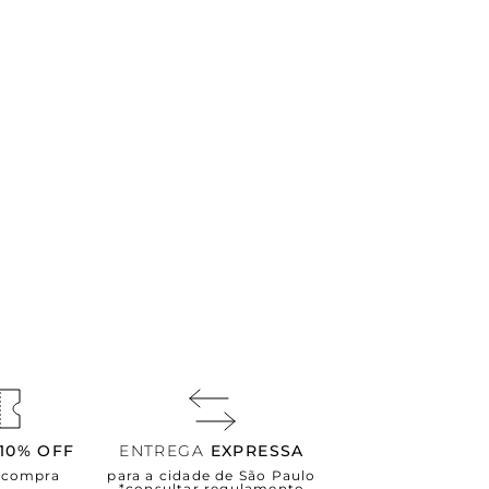
10% OFF
ENTREGA
EXPRESSA
a compra
para a cidade de São Paulo
*consultar regulamento