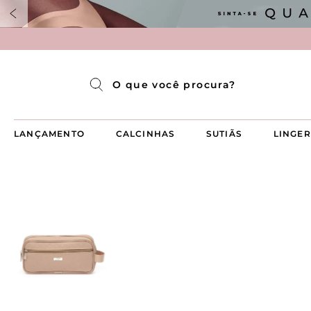
Pijama Longo Americado Aberto Luma
Pijama Capri Aberto
Pijama Longo Luma
Pijama Curto Aberto
O que você procura?
LANÇAMENTO
CALCINHAS
SUTIÃS
LINGER