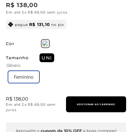
R$
138
,
00
Em até
2
x
R$
69
,
00
sem juros
R$
131
,
10
pague
no pix
Cor
Tamanho
UNI
Gênero
Feminino
R$
138
,
00
Em até
2
x
R$
69
,
00
sem
ADICIONAR AO CARRINHO
juros
Aproveite o
cupom de 10% OFF
e boas compras!