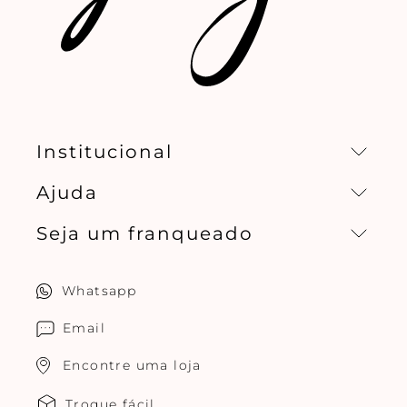
Institucional
Ajuda
Missão, visão e valores
Seja um franqueado
Central de relacionamento
Política de privacidade
Quero ser um franqueado
Whatsapp
Cuidados com o produtos
Multimarcas Jogê
Email
Encontre uma loja
Troque fácil