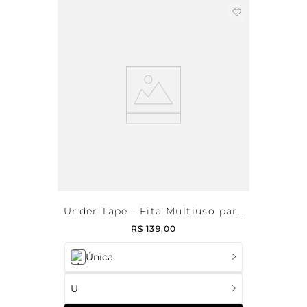
Under Tape - Fita Multiuso para
decotes
R$
139
,
00
Única
U