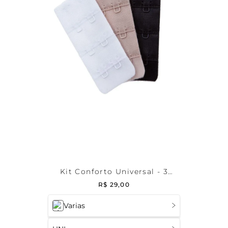
Kit Conforto Universal - 3
Extensores de Sutiã 3/2
R$
29
,
00
Varias