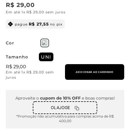
R$
29
,
00
Em até
1
x
R$
29
,
00
sem juros
R$
27
,
55
pague
no pix
Cor
Tamanho
UNI
R$
29
,
00
Em até
1
x
R$
29
,
00
sem
ADICIONAR AO CARRINHO
juros
Aproveite o
cupom de 10% OFF
e boas compras!
OLAJOGE
*Promoção não acumulativa para compras acima de R$
400,00