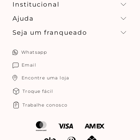
Institucional
Ajuda
Missão, visão e valores
Seja um franqueado
Central de relacionamento
Política de privacidade
Quero ser um franqueado
Whatsapp
Cuidados com o produtos
Multimarcas Jogê
Email
Encontre uma loja
Troque fácil
Trabalhe conosco