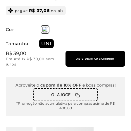
R$
37
,
05
pague
no pix
Cor
Tamanho
UNI
R$
39
,
00
Em até
1
x
R$
39
,
00
sem
ADICIONAR AO CARRINHO
juros
Aproveite o
cupom de 10% OFF
e boas compras!
OLAJOGE
*Promoção não acumulativa para compras acima de R$
400,00