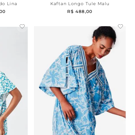
do Lina
Kaftan Longo Tule Malu
00
R$
488
,
00