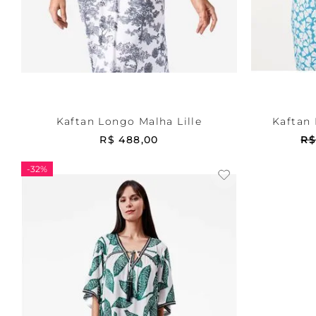
Estampada
M
Estam
ADICIONAR AO CARRINHO
ADICI
Kaftan Longo Malha Lille
Kaftan
R$
488
,
00
R
-
32%