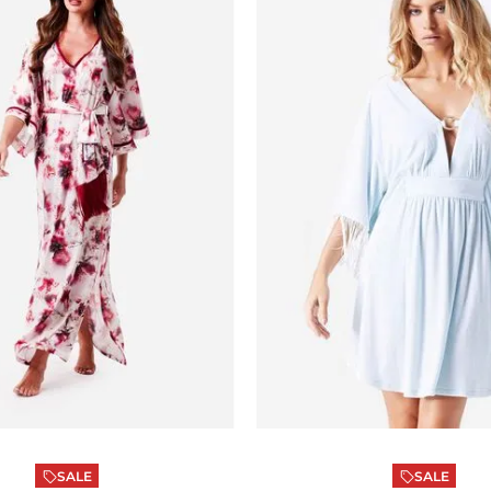
pada
P
Azul
P
ONAR AO CARRINHO
ADICIONAR AO CA
SALE
SALE