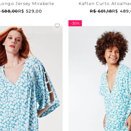
Longo Jersey Mirabelle
Kaftan Curto Atoalha
$
588
,
00
R$
529
,
00
R$
601
,
18
R$
489
,
-
30%