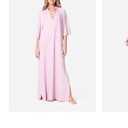
Rosa
M
Estam
ADICIONAR AO CARRINHO
ADICI