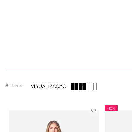
9
VISUALIZAÇÃO
-
10%