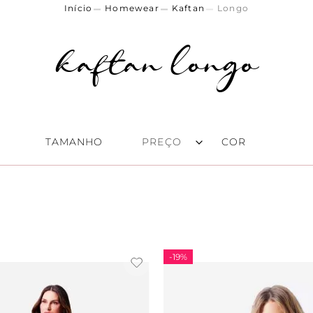
Homewear
Kaftan
Longo
kaftan longo
TAMANHO
COR
P
(
6
)
Estamp
R$ 279,00
–
R$ 578,00
M
(
8
)
Rosa
(
1
G
(
8
)
Azul
(
1
)
GG
(
3
)
-
19%