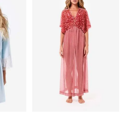
Estampada
P
RRINHO
ADICIONAR AO CARRINHO