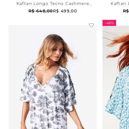
Kaftan Longo Tecno Cashmere
Kaftan 
Peach
R$
648
,
00
R$
499
,
00
R
-
48%