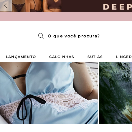
Pijama Longo Americado Aberto Luma
Pijama Capri Aberto
Pijama Longo Luma
Pijama Curto Aberto
O que você procura?
LANÇAMENTO
CALCINHAS
SUTIÃS
LINGER