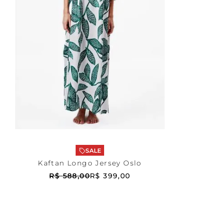
Estampada
M
ADICIONAR AO CARRINHO
SALE
Kaftan Longo Jersey Oslo
R$
588
,
00
R$
399
,
00