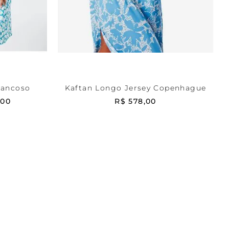
Estampada
P
RRINHO
ADICIONAR AO CARRINHO
rancoso
Kaftan Longo Jersey Copenhague
,
00
R$
578
,
00