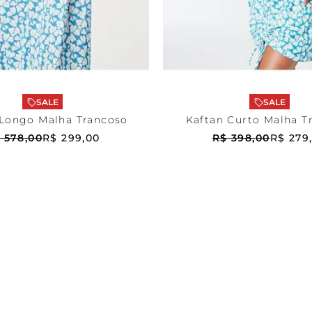
pada
P
Estampada
P
ONAR AO CARRINHO
ADICIONAR AO CA
SALE
SALE
 Longo Malha Trancoso
Kaftan Curto Malha T
$
578
,
00
R$
299
,
00
R$
398
,
00
R$
279