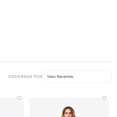
ada
(
7
)
)
Mais Recentes