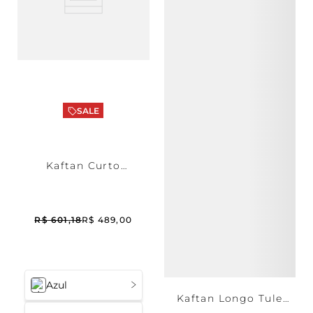
SALE
Kaftan Curto
Atoalhado Lina
R$
601
,
18
R$
489
,
00
Azul
Kaftan Longo Tule