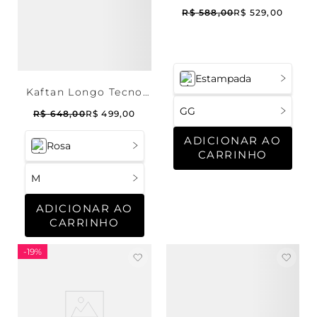
R$
588
,
00
R$
529
,
00
Estampada
Kaftan Longo Tecno
Cashmere Peach
GG
R$
648
,
00
R$
499
,
00
ADICIONAR AO
Rosa
CARRINHO
M
ADICIONAR AO
CARRINHO
-
19%