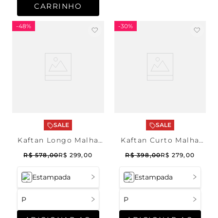
CARRINHO
-
48%
-
30%
SALE
SALE
Kaftan Longo Malha
Kaftan Curto Malha
Trancoso
Trancoso
R$
578
,
00
R$
299
,
00
R$
398
,
00
R$
279
,
00
Estampada
Estampada
P
P