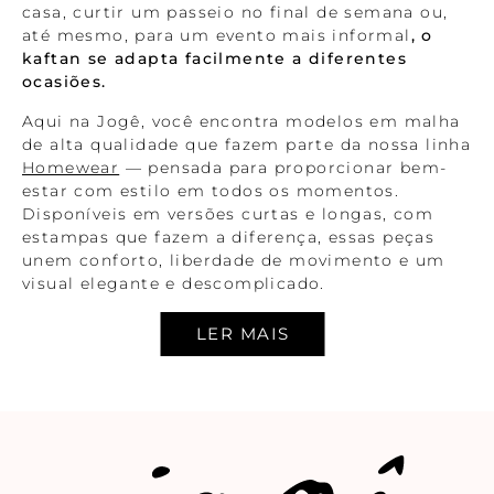
casa, curtir um passeio no final de semana ou,
até mesmo, para um evento mais informal
, o
kaftan se adapta facilmente a diferentes
ocasiões.
Aqui na Jogê, você encontra modelos em malha
de alta qualidade que fazem parte da nossa linha
Homewear
— pensada para proporcionar bem-
estar com estilo em todos os momentos.
Disponíveis em versões curtas e longas, com
estampas que fazem a diferença, essas peças
unem conforto, liberdade de movimento e um
visual elegante e descomplicado.
Kaftan curto: estilo descomplicado e frescor
para os seus dias
Os kaftans curtos são perfeitos para quem busca
praticidade e frescor. Feitos em malha de alta
qualidade, esses modelos garantem conforto em
todos os momentos, seja para um dia relaxante