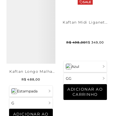
SALE
Kaftan Midi Liganete
Cartagena
R$
498
,
00
R$
349
,
00
Azul
Kaftan Longo Malha
Lille
GG
R$
488
,
00
ADICIONAR AO
Estampada
CARRINHO
G
ADICIONAR AO