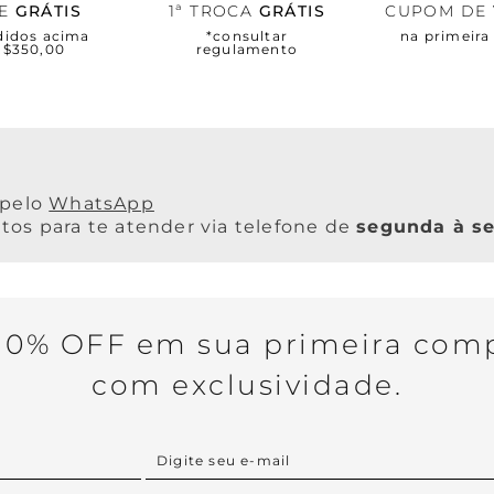
TE
GRÁTIS
1ª TROCA
GRÁTIS
CUPOM DE
didos acima
*consultar
na primeir
R$350,00
regulamento
WhatsApp
os para te atender via telefone de
segunda à se
0% OFF em sua primeira comp
com exclusividade.