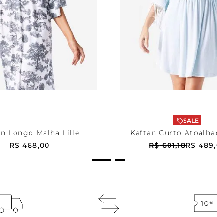
mpada
G
Azul
P
ONAR AO CARRINHO
ADICIONAR AO CA
SALE
an Longo Malha Lille
Kaftan Curto Atoalha
R$
488
,
00
R$
601
,
18
R$
489
,