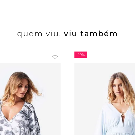
quem viu,
viu também
-
19%