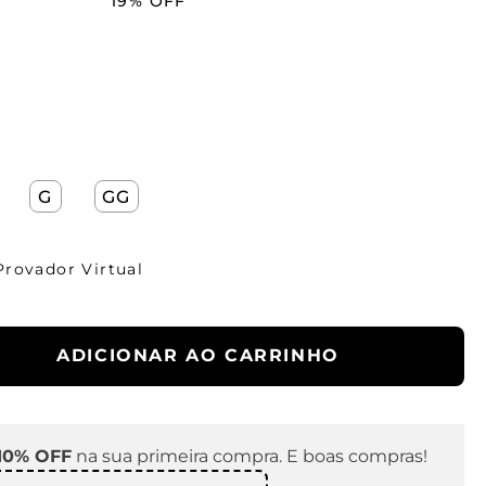
19%
OFF
G
GG
Provador Virtual
ADICIONAR AO CARRINHO
10% OFF
na sua primeira compra. E boas compras!