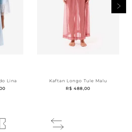
Estampada
P
RRINHO
ADICIONAR AO CARRINHO
do Lina
Kaftan Longo Tule Malu
00
R$
488
,
00