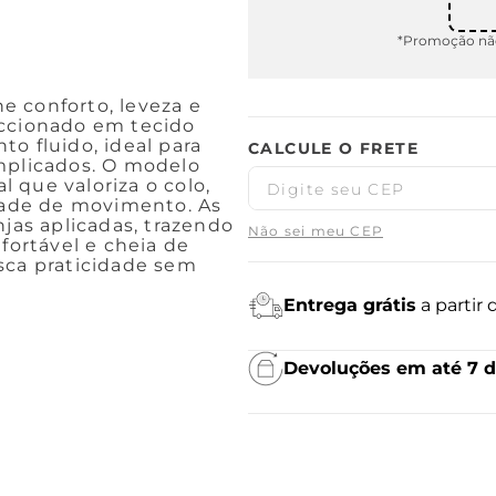
*Promoção não
e conforto, leveza e
eccionado em tecido
o fluido, ideal para
omplicados. O modelo
 que valoriza o colo,
ade de movimento. As
as aplicadas, trazendo
Não sei meu CEP
fortável e cheia de
sca praticidade sem
Entrega grátis
a partir
Devoluções em até 7 d