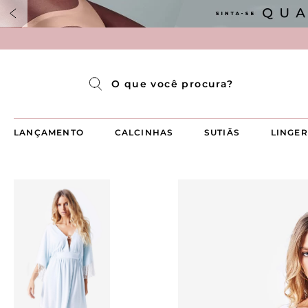
Pijama Longo Americado Aberto Luma
Pijama Capri Aberto
Pijama Longo Luma
Pijama Curto Aberto
O que você procura?
LANÇAMENTO
CALCINHAS
SUTIÃS
LINGER