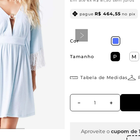
Em até
6
x
R$
81
,
50
sem juros
R$
464
,
55
pague
no pix
Cor
Tamanho
P
M
Tabela de Medidas
－
＋
Aproveite o
cupom de 