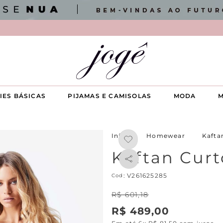
IES BÁSICAS
PIJAMAS E CAMISOLAS
MODA
M
Homewear
Kafta
Kaftan Curt
:
V261625285
R$
601
,
18
R$
489
,
00