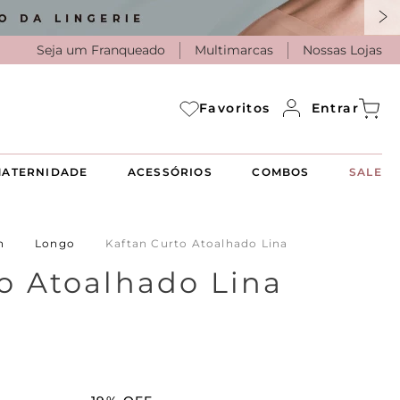
Seja um Franqueado
Multimarcas
Nossas Lojas
Entrar
Favoritos
ATERNIDADE
ACESSÓRIOS
COMBOS
SALE
n
Longo
Kaftan Curto Atoalhado Lina
o Atoalhado Lina