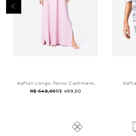
Rosa
M
Esta
ADICIONAR AO CARRINHO
ADICI
Kaftan Longo Tecno Cashmere
Kaft
Peach
R$
648
,
00
R$
499
,
00