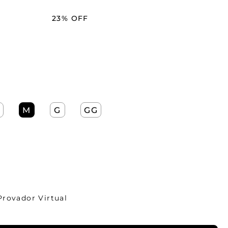
23%
OFF
M
G
GG
Provador Virtual