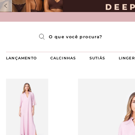
Pijama Longo Americado Aberto Luma
Pijama Capri Aberto
Pijama Longo Luma
Pijama Curto Aberto
O que você procura?
LANÇAMENTO
CALCINHAS
SUTIÃS
LINGER