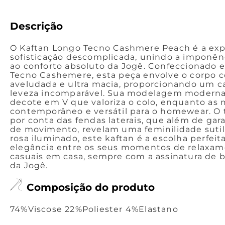
Descrição
O Kaftan Longo Tecno Cashmere Peach é a ex
sofisticação descomplicada, unindo a imponên
ao conforto absoluto da Jogê. Confeccionado 
Tecno Cashemere, esta peça envolve o corpo 
aveludada e ultra macia, proporcionando um 
leveza incomparável. Sua modelagem moderna
decote em V que valoriza o colo, enquanto as
contemporâneo e versátil para o homewear. O to
por conta das fendas laterais, que além de gar
de movimento, revelam uma feminilidade suti
rosa iluminado, este kaftan é a escolha perfeit
elegância entre os seus momentos de relaxam
casuais em casa, sempre com a assinatura de 
da Jogê.
Composição do produto
74%Viscose 22%Poliester 4%Elastano