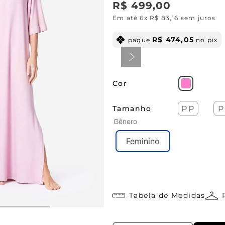
R$
499
,
00
Em até
6
x
R$
83
,
16
sem juros
R$
474
,
05
pague
no pix
Cor
Tamanho
PP
P
Gênero
Feminino
Tabela de Medidas