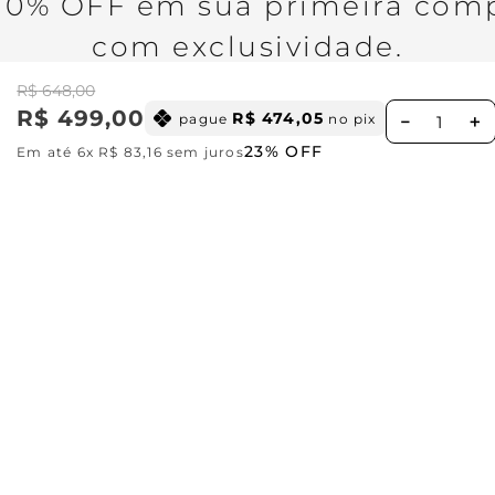
0% OFF em sua primeira comp
com exclusividade.
o
R$
648
,
00
R$
499
,
00
R$
474
,
05
pague
no pix
－
＋
23%
OFF
Em até
6
x
R$
83
,
16
sem juros
Ao se cadastrar você concorda com nossa
Política de Privacid
Institucional
Missão, visão e valores
Ajuda
Central de relacionamento