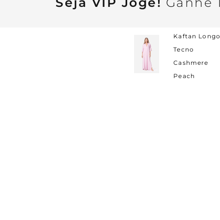
Seja VIP Jogê!
Ganhe 1
Kaftan Long
Tecno
Cashmere
Peach