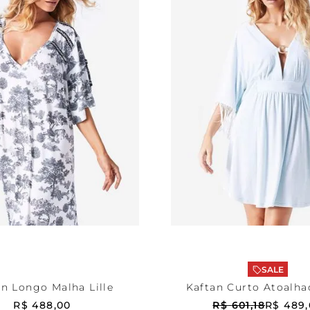
mpada
M
Azul
P
ONAR AO CARRINHO
ADICIONAR AO CA
SALE
an Longo Malha Lille
Kaftan Curto Atoalha
R$
488
,
00
R$
601
,
18
R$
489
,