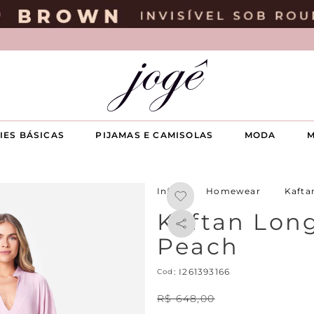
IES BÁSICAS
PIJAMAS E CAMISOLAS
MODA
M
Homewear
Kafta
Kaftan Lon
Peach
:
I261393166
R$
648
,
00