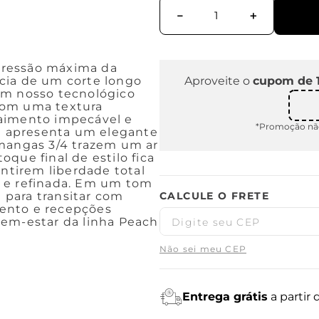
－
＋
pressão máxima da
cia de um corte longo
Aproveite o
cupom de 
em nosso tecnológico
com uma textura
caimento impecável e
*Promoção não
 apresenta um elegante
 mangas 3/4 trazem um ar
que final de estilo fica
antirem liberdade total
l e refinada. Em um tom
a para transitar com
ento e recepções
bem-estar da linha Peach
Não sei meu CEP
Entrega grátis
a partir