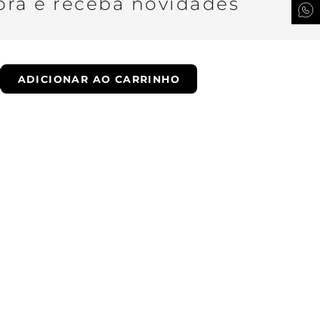
ra e receba novidades
ADICIONAR AO CARRINHO
QUERO SER VIP
ade.
Whatsapp
Email
Encontre uma loja
Troque fácil
Trabalhe conosco