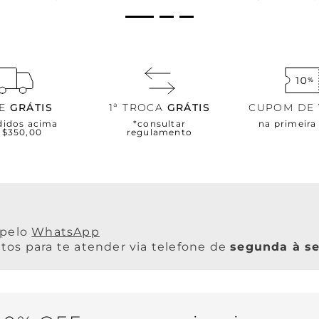
TE
GRÁTIS
1ª TROCA
GRÁTIS
CUPOM DE
didos acima
*consultar
na primeir
R$350,00
regulamento
WhatsApp
os para te atender via telefone de
segunda à se