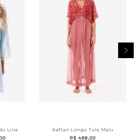
Estampada
P
RRINHO
ADICIONAR AO CARRINHO
do Lina
Kaftan Longo Tule Malu
00
R$
488
,
00