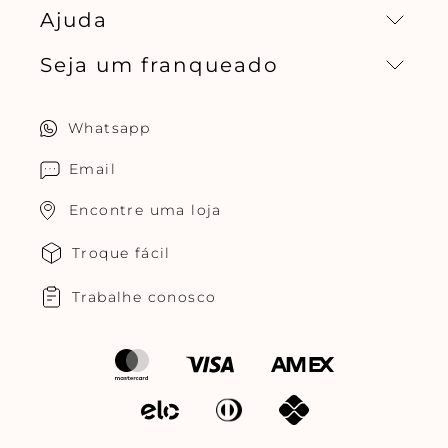
Ajuda
Missão, visão e valores
Seja um franqueado
Central de relacionamento
Política de privacidade
Quero ser um franqueado
Whatsapp
Cuidados com o produtos
Multimarcas Jogê
Email
Encontre uma loja
Troque fácil
Trabalhe conosco