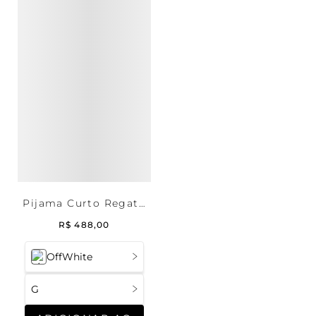
Pijama Curto Regata
Cetim Marriage
R$
488
,
00
OffWhite
G