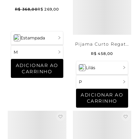
R$
368
,
00
R$
269
,
00
Estampada
Pijama Curto Regata
Cetim Frigg
M
R$
458
,
00
ADICIONAR AO
Lilás
CARRINHO
P
ADICIONAR AO
CARRINHO