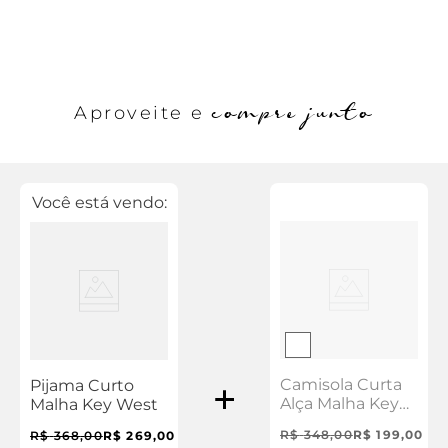
compre junto
Aproveite e
Você está vendo:
Camisola Curta
Pijama Curto
Alça Malha Key
Malha Key West
West
R$
348
,
00
R$
199
,
00
R$
368
,
00
R$
269
,
00