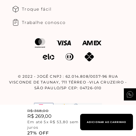
Troque fácil
Trabalhe conosco
© 2022 - JOGÊ CNPJ : 62.014.808/0037-96 RUA
VISCONDE DE TAUNAY, 711 TÉRREO -VILA CRUZEIRO -
SÃO PAULO/SP CEP: 04726-010
R$
368
,
00
R$
269
,
00
Em até
5
x
R$
53
,
80
sem
ADICIONAR AO CARRINHO
Design By
Corebiz.
juros
27%
OFF