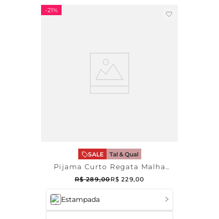
-
21%
SALE
Tal & Qual
Pijama Curto Regata Malha
Lucky
R$
289
,
00
R$
229
,
00
Estampada