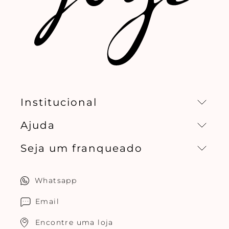
Institucional
Ajuda
Missão, visão e valores
Seja um franqueado
Central de relacionamento
Política de privacidade
Quero ser um franqueado
Whatsapp
Cuidados com o produtos
Multimarcas Jogê
Email
Encontre uma loja