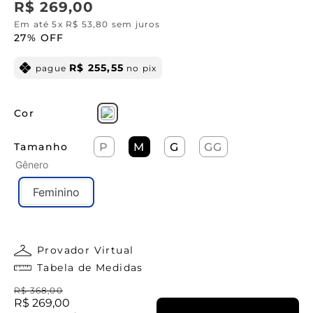
R$
269
,
00
Em até
5
x
R$
53
,
80
sem juros
27%
OFF
R$
255
,
55
pague
no pix
Cor
Tamanho
P
M
G
GG
Gênero
Feminino
Provador Virtual
Tabela de Medidas
R$
368
,
00
R$
269
,
00