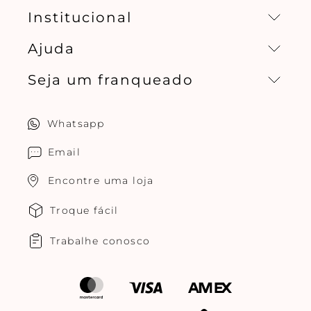
Institucional
Ajuda
Missão, visão e valores
Seja um franqueado
Central de relacionamento
Política de privacidade
Quero ser um franqueado
Whatsapp
Cuidados com o produtos
Multimarcas Jogê
Email
Encontre uma loja
Troque fácil
Trabalhe conosco