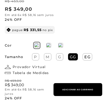
R$
459
,
00
R$
349
,
00
Em até
6
x
R$
58
,
16
sem juros
24%
OFF
R$
331
,
55
pague
no pix
Cor
Tamanho
P
M
G
GG
EG
Provador Virtual
Tabela de Medidas
R$
459
,
00
R$
349
,
00
Em até
6
x
R$
58
,
16
sem
ADICIONAR AO CARRINHO
juros
24%
OFF