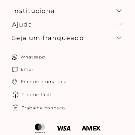
Institucional
Ajuda
Missão, visão e valores
Seja um franqueado
Central de relacionamento
Política de privacidade
Quero ser um franqueado
Whatsapp
Cuidados com o produtos
Multimarcas Jogê
Email
Encontre uma loja
Troque fácil
Trabalhe conosco