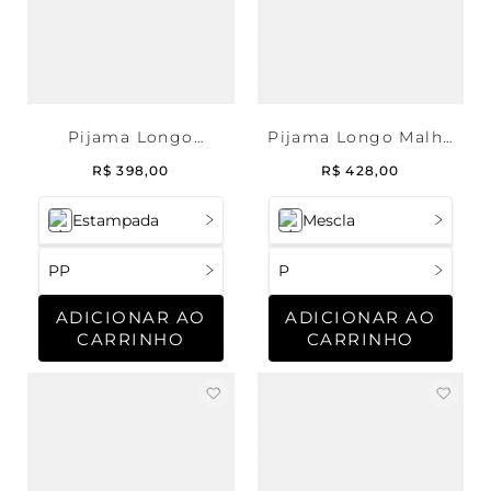
Pijama Longo
Pijama Longo Malha
Legging Malha Coffee
Star
R$
398
,
00
R$
428
,
00
Estampada
Mescla
PP
P
ADICIONAR AO
ADICIONAR AO
CARRINHO
CARRINHO