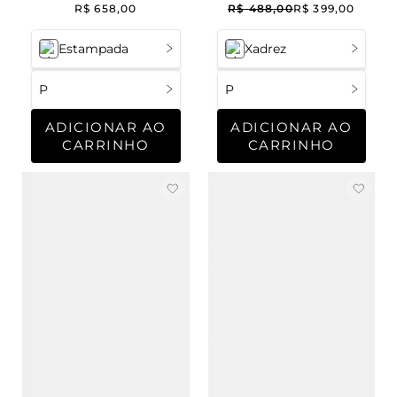
Americano You&Me
Blueberry
R$
658
,
00
R$
488
,
00
R$
399
,
00
Estampada
Xadrez
P
P
ADICIONAR AO
ADICIONAR AO
CARRINHO
CARRINHO