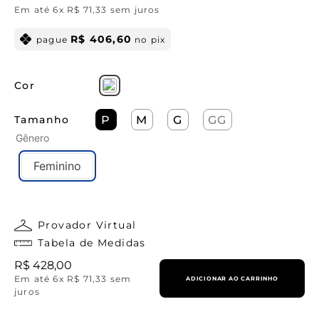
Em até
6
x
R$
71
,
33
sem juros
R$
406
,
60
pague
no pix
Cor
Tamanho
P
M
G
GG
Gênero
Feminino
Provador Virtual
Tabela de Medidas
R$
428
,
00
Em até
6
x
R$
71
,
33
sem
ADICIONAR AO CARRINHO
juros