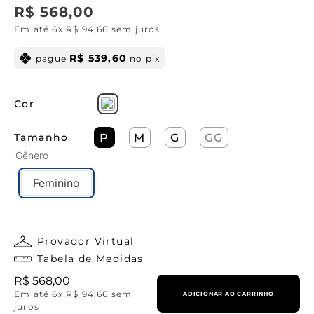
R$
568
,
00
Em até
6
x
R$
94
,
66
sem juros
R$
539
,
60
pague
no pix
Cor
Tamanho
P
M
G
GG
Gênero
Feminino
Provador Virtual
Tabela de Medidas
R$
568
,
00
Em até
6
x
R$
94
,
66
sem
ADICIONAR AO CARRINHO
juros