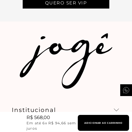
QUERO SER VIP
Institucional
R$
568
,
00
Ajuda
Missão, visão e valores
Em até
6
x
R$
94
,
66
sem
ADICIONAR AO CARRINHO
juros