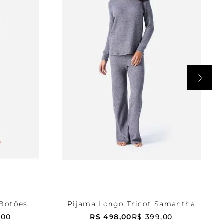
Cinza
P
RRINHO
ADICIONAR AO CARRINHO
Botões
Pijama Longo Tricot Samantha
,
00
R$
498
,
00
R$
399
,
00