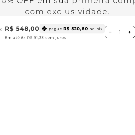
0% OFF em sua primeira comp
com exclusividade.
o
R$
548
,
00
R$
520
,
60
pague
no pix
no
－
＋
Em até
6
x
R$
91
,
33
sem juros
Ao se cadastrar você concorda com nossa
Política de Privacid
Institucional
Missão, visão e valores
Ajuda
Central de relacionamento