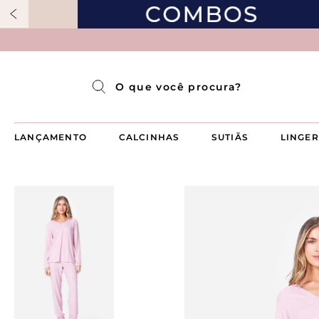
Pijama Longo Americado Aberto Luma
Pijama Capri Aberto
Pijama Longo Luma
Pijama Curto Aberto
O que você procura?
LANÇAMENTO
CALCINHAS
SUTIÃS
LINGER