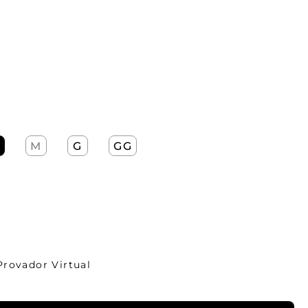
M
G
GG
Provador Virtual