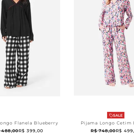
ez
P
Estampada
M
ONAR AO CARRINHO
ADICIONAR AO CA
SALE
ongo Flanela Blueberry
Pijama Longo Cetim 
Cristine
488
,
00
R$
399
,
00
R$
748
,
00
R$
499