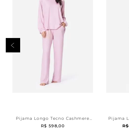
Rosa
PP
Xadr
ADICIONAR AO CARRINHO
ADICI
Pijama Longo Tecno Cashmere
Pijama L
Peach
R$
598
,
00
R$