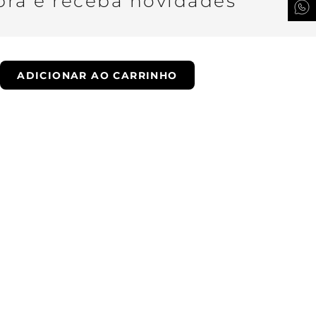
ra e receba novidades
ADICIONAR AO CARRINHO
QUERO SER VIP
ade.
Whatsapp
Email
Encontre uma loja
Troque fácil
Trabalhe conosco