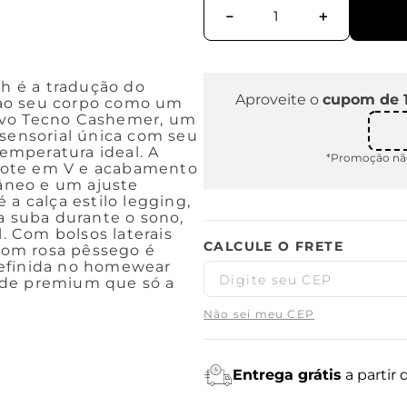
－
＋
h é a tradução do
Aproveite o
cupom de 
 ao seu corpo como um
ivo Tecno Cashemer, um
 sensorial única com seu
emperatura ideal. A
*Promoção não
cote em V e acabamento
âneo e um ajuste
 a calça estilo legging,
a suba durante o sono,
 Com bolsos laterais
 tom rosa pêssego é
definida no homewear
ade premium que só a
Não sei meu CEP
Entrega grátis
a partir