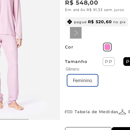
R$
548
,
00
Em até
6
x
R$
91
,
33
sem juros
R$
520
,
60
pague
no pix
Cor
Tamanho
PP
P
Gênero
Feminino
Tabela de Medidas