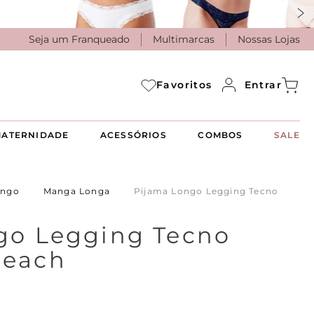
Seja um Franqueado
Multimarcas
Nossas Lojas
Entrar
Favoritos
ATERNIDADE
ACESSÓRIOS
COMBOS
SALE
ongo
Manga Longa
Pijama Longo Legging Tecno
go Legging Tecno
Peach