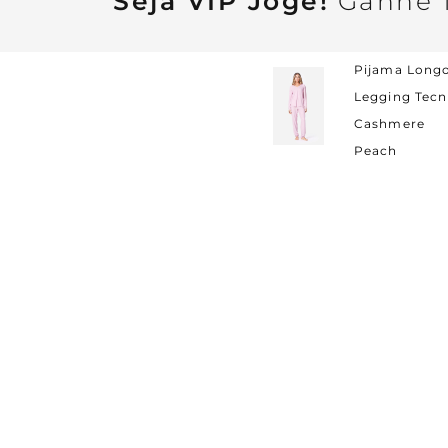
Seja VIP Jogê!
Ganhe 1
Pijama Long
Legging Tec
Cashmere
Peach