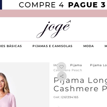
IES BÁSICAS
PIJAMAS E CAMISOLAS
MODA
M
Pijama
Pijama L
Cashmere Peach
Pijama Lon
Cashmere 
:
I261394165