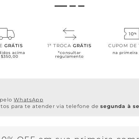
TE
GRÁTIS
1ª TROCA
GRÁTIS
CUPOM DE
didos acima
*consultar
na primeir
R$350,00
regulamento
WhatsApp
os para te atender via telefone de
segunda à se