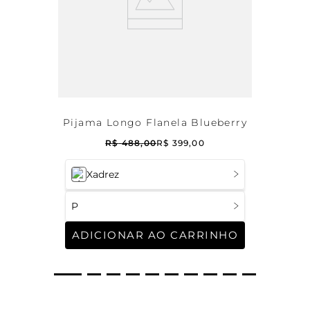
Pijama Longo Flanela Blueberry
R$
488
,
00
R$
399
,
00
Xadrez
P
ADICIONAR AO CARRINHO