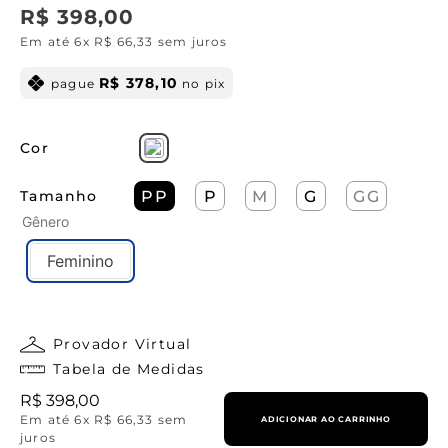
R$
398
,
00
Em até
6
x
R$
66
,
33
sem juros
R$
378
,
10
pague
no pix
Cor
Tamanho
PP
P
M
G
GG
Gênero
Feminino
Provador Virtual
Tabela de Medidas
R$
398
,
00
Em até
6
x
R$
66
,
33
sem
ADICIONAR AO CARRINHO
juros