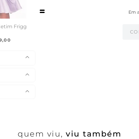
Em 
Cetim Frigg
CO
9
,
00
quem viu,
viu também