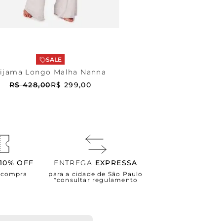
Cinza
GG
DICIONAR AO CARRINHO
SALE
ijama Longo Malha Nanna
R$
428
,
00
R$
299
,
00
10% OFF
ENTREGA
EXPRESSA
a compra
para a cidade de São Paulo
*consultar regulamento