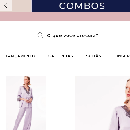
Pijama Longo Americado Aberto Luma
Pijama Capri Aberto
Pijama Longo Luma
Pijama Curto Aberto
O que você procura?
LANÇAMENTO
CALCINHAS
SUTIÃS
LINGER