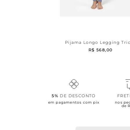
Cinza
P
ADICIONAR AO CARRIN
Pijama Longo Legging Tri
Samantha
R$
568
,
00
5%
DE DESCONTO
FRE
em pagamentos com pix
nos pe
de 