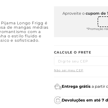
Aproveite o
cupom de 
 Pijama Longo Frigg é
lusa de mangas médias
*Promoção não
 romantismo com a
a o estilo fluido e
ico e sofisticado.
Não sei meu CEP
Entrega grátis
a partir
Devoluções em até 7 d