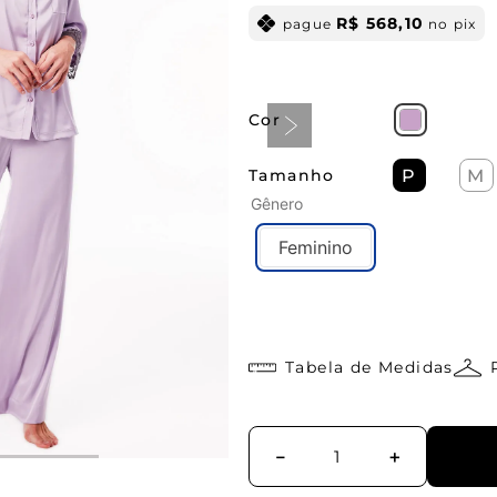
R$
568
,
10
pague
no pix
Cor
Tamanho
P
M
Gênero
Feminino
Tabela de Medidas
－
＋