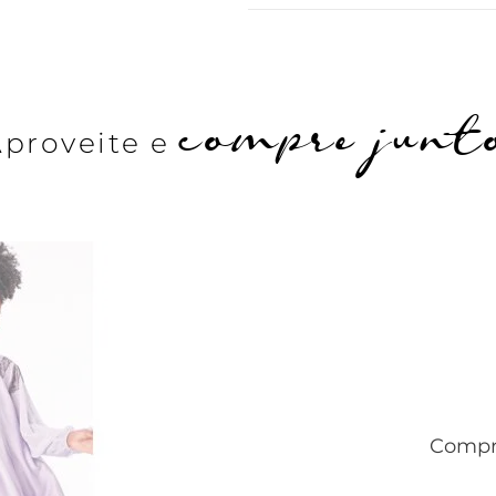
compre junt
Aproveite e
Compre