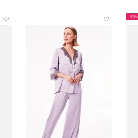
-
30%