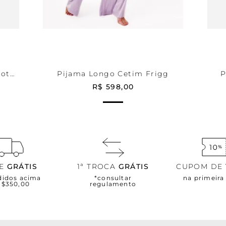
Lilás
P
HO
ADICIONAR AO CARRINHO
A
cot
Pijama Longo Cetim Frigg
P
R$
598
,
00
TE
GRÁTIS
1ª TROCA
GRÁTIS
CUPOM DE
didos acima
*consultar
na primeir
R$350,00
regulamento