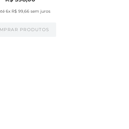
até
6
x
R$
99
,
66
sem juros
MPRAR PRODUTOS