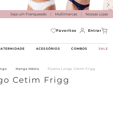
Seja um Franqueado
Multimarcas
Nossas Lojas
Entrar
Favoritos
ATERNIDADE
ACESSÓRIOS
COMBOS
SALE
ongo
Manga Média
Pijama Longo Cetim Frigg
go Cetim Frigg