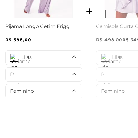
Camisola Curta 
Pijama Longo Cetim Frigg
R$
498
,
00
R$
34
R$
598
,
00
Lilás
Lilás
P
P
Feminino
Feminino