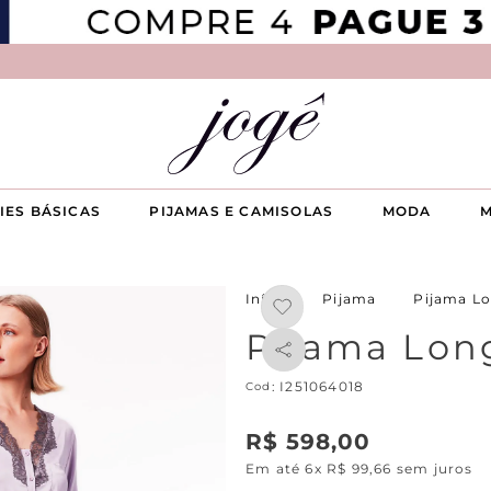
IES BÁSICAS
PIJAMAS E CAMISOLAS
MODA
M
Pijama
Pijama L
Pijama Lon
:
I251064018
R$
598
,
00
Em até
6
x
R$
99
,
66
sem juros