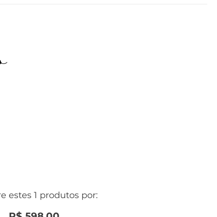
o
 estes 1 produtos por:
R$
598
,
00