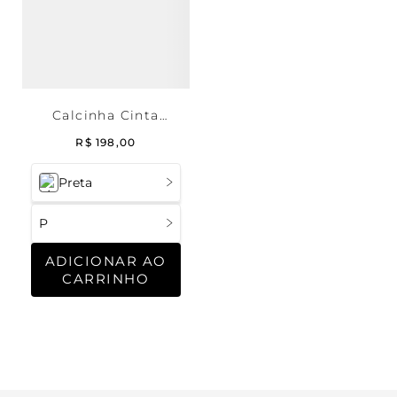
Calcinha Cinta
Reforço Frontal Re
R$
198
,
00
Curves
Preta
P
ADICIONAR AO
CARRINHO