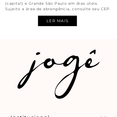
(capital) e Grande São Paulo em dias úteis.
Sujeito a área de abrangência, consulte seu CEP.
ENTREGA A JATO (EM ATÉ DUAS HORAS)
Compras feitas até as 14h serão entregues em
até duas horas. Válido somente para São Paulo
(capital) em dias úteis. Sujeito a área de
abrangência, consulte seu CEP.
OBSERVAÇÕES GERAIS
Informamos que as condições comerciais dos
pedidos realizados durantes ações promocionais,
não serão mantidas em caso de troca ou
devolução, isto é, nestes casos será estornado
como crédito em loja online exatamente o valor
do pedido pago durante a transação.
As vitrines de produtos indicam os preços
referentes às cores indicadas nas fotos.