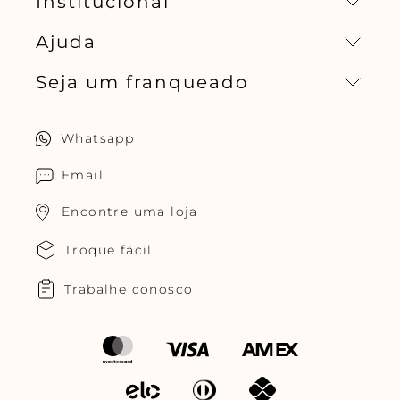
Institucional
Ajuda
Missão, visão e valores
Seja um franqueado
Central de relacionamento
Política de privacidade
Quero ser um franqueado
Whatsapp
Cuidados com o produtos
Multimarcas Jogê
Email
Encontre uma loja
Troque fácil
Trabalhe conosco