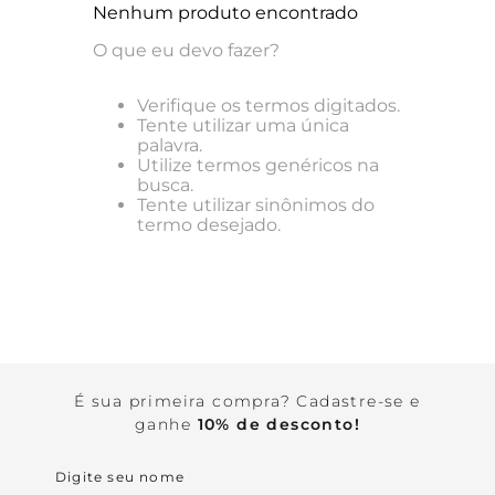
Kids
Cotton Milk
Linha Redutora
Nenhum produto encontrado
Corset
Combo 3 Calcinhas por R$ 159,00
Calcinhas
Família
Ver tudo em acessórios
Basic Tees
9
º
basic me
Com Aro
Ver tudo em Calcinhas
O que eu devo fazer?
Kids
Ver tudo em pijamas e camisolas
Combo de Calcinhas
Ver tudo em sutiãs
10
º
top
Ver tudo em lingeries básicas
Verifique os termos digitados.
Tente utilizar uma única
palavra.
Utilize termos genéricos na
busca.
Tente utilizar sinônimos do
termo desejado.
É sua primeira compra? Cadastre-se e
ganhe
10% de desconto!