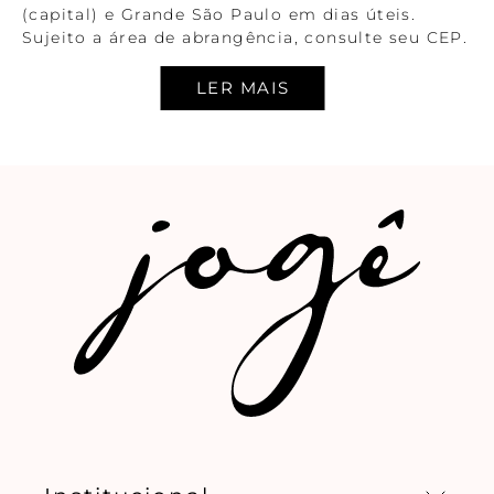
(capital) e Grande São Paulo em dias úteis.
Sujeito a área de abrangência, consulte seu CEP.
ENTREGA A JATO (EM ATÉ DUAS HORAS)
Compras feitas até as 14h serão entregues em
até duas horas. Válido somente para São Paulo
(capital) em dias úteis. Sujeito a área de
abrangência, consulte seu CEP.
OBSERVAÇÕES GERAIS
Informamos que as condições comerciais dos
pedidos realizados durantes ações promocionais,
não serão mantidas em caso de troca ou
devolução, isto é, nestes casos será estornado
como crédito em loja online exatamente o valor
do pedido pago durante a transação.
As vitrines de produtos indicam os preços
referentes às cores indicadas nas fotos.