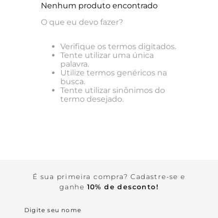
Kids
Cotton Milk
Linha Redutora
Nenhum produto encontrado
Corset
Combo 3 Calcinhas por R$ 159,00
Calcinhas
Família
Ver tudo em acessórios
Basic Tees
9
º
top
Com Aro
Ver tudo em Calcinhas
O que eu devo fazer?
Kids
Ver tudo em pijamas e camisolas
Combo de Calcinhas
Ver tudo em sutiãs
10
º
quase nua
Ver tudo em lingeries básicas
Verifique os termos digitados.
Tente utilizar uma única
palavra.
Utilize termos genéricos na
busca.
Tente utilizar sinônimos do
termo desejado.
É sua primeira compra? Cadastre-se e
ganhe
10% de desconto!