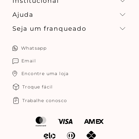
Institucional
Ajuda
Missão, visão e valores
Seja um franqueado
Central de relacionamento
Política de privacidade
Quero ser um franqueado
Whatsapp
Cuidados com o produtos
Multimarcas Jogê
Email
Encontre uma loja
Troque fácil
Trabalhe conosco