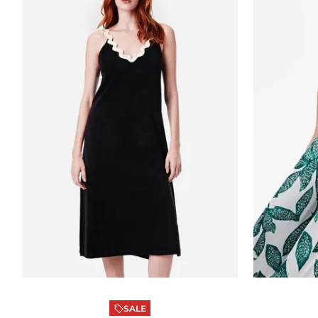
Preta
P
Estam
ADICIONAR AO CARRINHO
ADICI
SALE