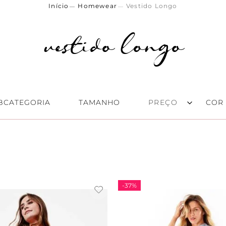
Homewear
Vestido Longo
vestido longo
BCATEGORIA
TAMANHO
COR
Regata
(
1
)
P
(
2
)
R$ 349,00
–
R$ 399,00
Manga Média
(
1
)
M
(
2
)
Alça
(
1
)
G
(
2
)
GG
(
1
)
-
37%