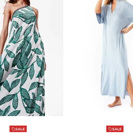
pada
M
Azul
P
ONAR AO CARRINHO
ADICIONAR AO CA
SALE
SALE