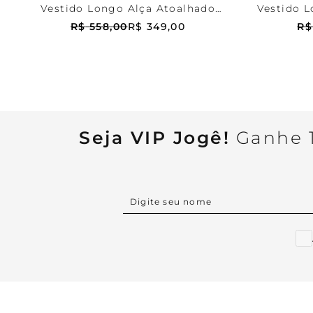
Vestido Longo Alça Atoalhado
Vestido L
Bahamas
R$
558
,
00
R$
349
,
00
R$
Seja VIP Jogê!
Ganhe 1