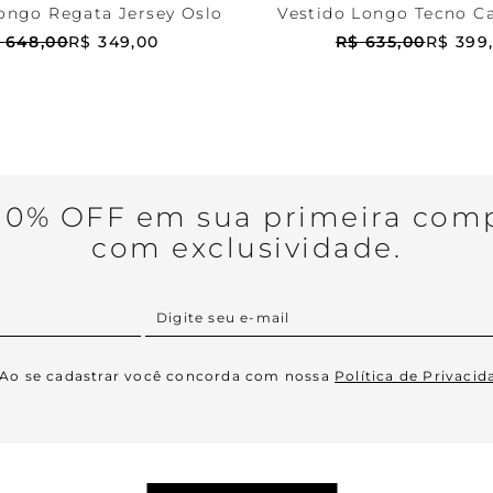
ongo Regata Jersey Oslo
Vestido Longo Tecno C
Olivia
648
,
00
R$
349
,
00
R$
635
,
00
R$
399
0% OFF em sua primeira comp
com exclusividade.
Ao se cadastrar você concorda com nossa
Política de Privacid