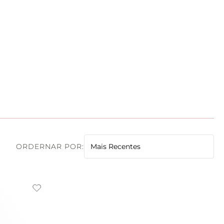
Preta
(
1
)
Estampada
(
1
)
Mais Recentes
Azul
(
1
)