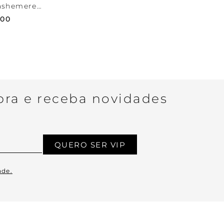
ashemere
,
00
ra e receba novidades
QUERO SER VIP
ade.