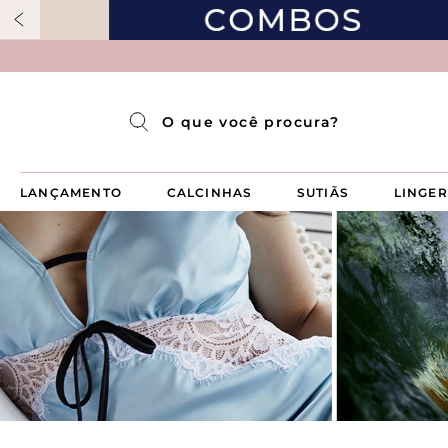
Pijama Longo Americado Aberto Luma
Pijama Capri Aberto
Pijama Longo Luma
Pijama Curto Aberto
O que você procura?
LANÇAMENTO
CALCINHAS
SUTIÃS
LINGER