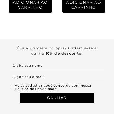
ADICIONAR AO
ADICIONAR AO
CARRINHO
CARRINHO
É sua primeira compra? Cadastre-se e
ganhe
10% de desconto!
Ao se cadastrar você concorda com nossa
Política de Privacidade.
GANHAR