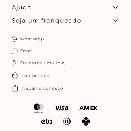
Ajuda
Missão, visão e valores
Seja um franqueado
Central de relacionamento
Política de privacidade
Quero ser um franqueado
Whatsapp
Cuidados com o produtos
Multimarcas Jogê
Email
Encontre uma loja
Troque fácil
Trabalhe conosco