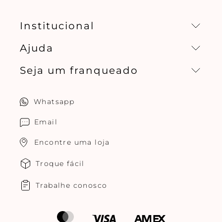
Institucional
Ajuda
Missão, visão e valores
Seja um franqueado
Central de relacionamento
Política de privacidade
Quero ser um franqueado
Whatsapp
Cuidados com o produtos
Multimarcas Jogê
Email
Encontre uma loja
Troque fácil
Trabalhe conosco