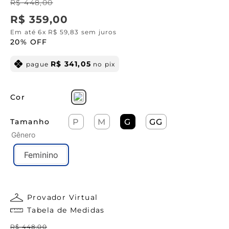
R$
448
,
00
R$
359
,
00
Em até
6
x
R$
59
,
83
sem juros
20%
OFF
R$
341
,
05
pague
no pix
Cor
Tamanho
P
M
G
GG
Gênero
Feminino
Provador Virtual
Tabela de Medidas
R$
448
,
00