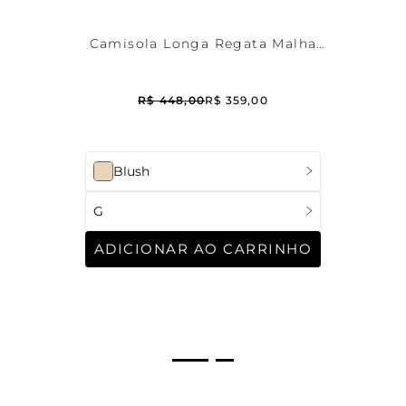
Camisola Longa Regata Malha
Itaparica
R$
448
,
00
R$
359
,
00
Blush
G
ADICIONAR AO CARRINHO