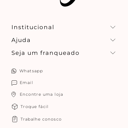
Institucional
Ajuda
Missão, visão e valores
Seja um franqueado
Central de relacionamento
Política de privacidade
Quero ser um franqueado
Whatsapp
Cuidados com o produtos
Multimarcas Jogê
Email
Encontre uma loja
Troque fácil
Trabalhe conosco