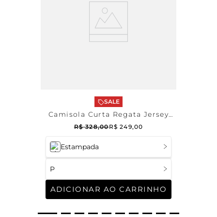
SALE
Camisola Curta Regata Jersey
Mirabelle
R$
328
,
00
R$
249
,
00
Estampada
P
ADICIONAR AO CARRINHO