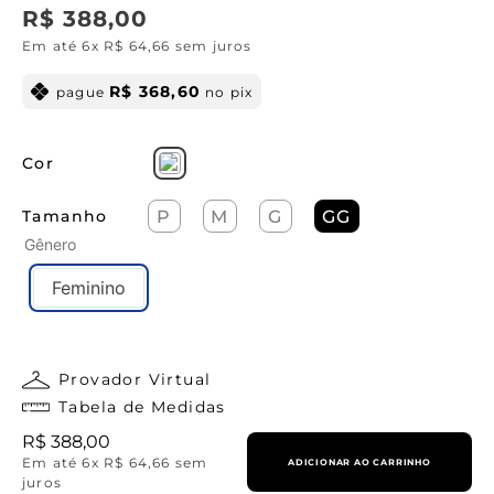
R$
388
,
00
Em até
6
x
R$
64
,
66
sem juros
R$
368
,
60
pague
no pix
Cor
Tamanho
P
M
G
GG
Gênero
Feminino
Provador Virtual
Tabela de Medidas
R$
388
,
00
Em até
6
x
R$
64
,
66
sem
ADICIONAR AO CARRINHO
juros