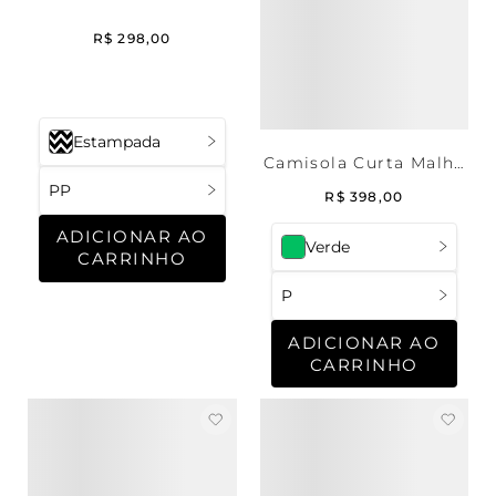
R$
298
,
00
Estampada
Camisola Curta Malha
Anarruga Bahia
PP
R$
398
,
00
ADICIONAR AO
Verde
CARRINHO
P
ADICIONAR AO
CARRINHO