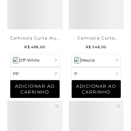
Camisola Curta Alça
Camisola Curta
Cetim Milão
Regata Malha Star
R$
498
,
00
R$
348
,
00
Off White
Mescla
PP
P
ADICIONAR AO
ADICIONAR AO
CARRINHO
CARRINHO