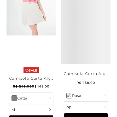
SALE
Camisola Curta Alça
Camisola Curta Alça
Cetim Mystic
R$
458
,
00
Malha Evelyn
R$
248
,
00
R$
149
,
00
Rose
Cinza
PP
M