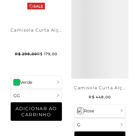
SALE
Camisola Curta Alça
Malha Salinas
R$
298
,
00
R$
179
,
00
Verde
Camisola Curta Alça
Cetim Gabriela
GG
R$
448
,
00
ADICIONAR AO
Rose
CARRINHO
G