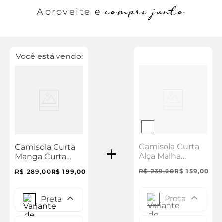
compre junto
Aproveite e
Você está vendo:
Camisola Curta
Camisola Curta
Alça Malha
Manga Curta
Selene
Polo Malha
R$
239
,
00
R$
159
,
00
R$
289
,
00
R$
199
,
00
Selene Preta
Preta
Preta