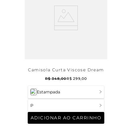
Camisola Curta Viscose Dream
R$
348
,
00
R$
299
,
00
Estampada
P
ADICIONAR AO CARRINHO