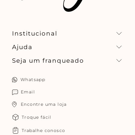
Institucional
Ajuda
Missão, visão e valores
Seja um franqueado
Central de relacionamento
Política de privacidade
Quero ser um franqueado
Whatsapp
Cuidados com o produtos
Multimarcas Jogê
Email
Encontre uma loja
Troque fácil
Trabalhe conosco