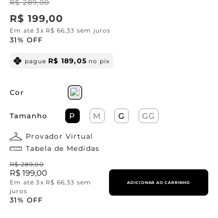
R$
289
,
00
R$
199
,
00
Em até
3
x
R$
66
,
33
sem juros
31%
OFF
R$
189
,
05
pague
no pix
Cor
Tamanho
P
M
G
GG
Provador Virtual
Tabela de Medidas
R$
289
,
00
R$
199
,
00
Em até
3
x
R$
66
,
33
sem
ADICIONAR AO CARRINHO
juros
31%
OFF