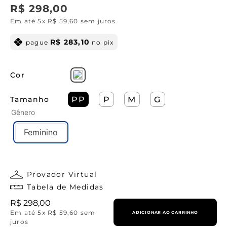
R$
298
,
00
Em até
5
x
R$
59
,
60
sem juros
R$
283
,
10
pague
no pix
Cor
Tamanho
PP
P
M
G
Gênero
Feminino
Provador Virtual
Tabela de Medidas
R$
298
,
00
Em até
5
x
R$
59
,
60
sem
ADICIONAR AO CARRINHO
juros