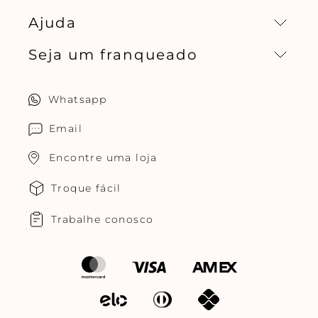
Ajuda
Missão, visão e valores
Seja um franqueado
Central de relacionamento
Política de privacidade
Quero ser um franqueado
Whatsapp
Cuidados com o produtos
Multimarcas Jogê
Email
Encontre uma loja
Troque fácil
Trabalhe conosco