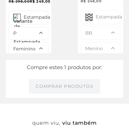
R$
248
,
00
R$
298
,
00
R$
249
,
00
Masculino
Estampada
Estampada
BB
P
Menino
Feminino
Compre estes 1 produtos por:
COMPRAR PRODUTOS
quem viu,
viu também