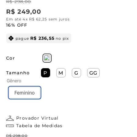
R$
298
,
00
R$
249
,
00
Em até
4
x
R$
62
,
25
sem juros
16%
OFF
R$
236
,
55
pague
no pix
Cor
Tamanho
P
M
G
GG
Gênero
Feminino
Provador Virtual
Tabela de Medidas
R$
298
,
00