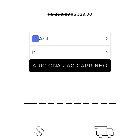
R$
368
,
00
R$
329
,
00
Azul
P
ADICIONAR AO CARRINHO