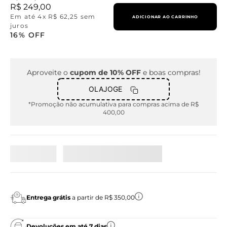
R$
249
,
00
Em até
4
x
R$
62
,
25
sem
ADICIONAR AO CARRINHO
juros
16%
OFF
Aproveite o
cupom de 10% OFF
e boas compras!
OLAJOGE
*Promoção não acumulativa para compras acima de R$
400,00
Entrega grátis
a partir de R$ 350,00
Devoluções em até 7 dias