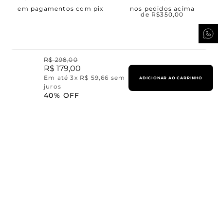
em pagamentos com pix
nos pedidos acima
de R$350,00
Dúvidas?
R$
298
,
00
R$
179
,
00
Em até
3
x
R$
59
,
66
sem
WhatsApp
ADICIONAR AO CARRINHO
juros
Estamos prontos para te atender via
telefone de
segunda à sexta, das 9 as 17h.
40%
OFF
Seja VIP Jogê!
Ganhe 10% OFF em sua
primeira compra e receba novidades com
exclusividade.