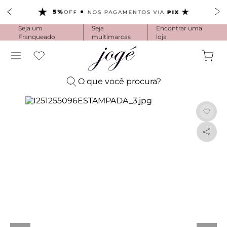
Pijama Longo Americado Aberto Luma
Pijama Capri Aberto
Seja um
Seja
Encontrar uma
Pijama Longo Luma
Franqueado
multimarcas
loja
Pijama Curto Aberto
Menu
O que você procura?
NOVIDADES
Calcinhas
O que você procura?
Sutiãs
Lingeries básicas
Fechar
Pijamas e camisolas
1
º
pijama longo
Calcinhas
Moda
Sutiãs
Biquini / Tanga
Maternidade
2
º
calcinha algodão
Lingeries básicas
Adesivo
Caleçon
Acessórios
Pijamas e camisolas
Quase Nua
Amamentação
3
º
flower cotton
COMBOS
Cintura Alta
Roupa conforto
Pijamas
Flower cotton
SALE
Balconet
Ver tudo em Maternidade
Fio
Blusa
Camisolas
4
º
sutiã
Entrar ou cadastrar
Basic Me
Acessórios
Push Up
Hot Pants
Calça
Seja um franqueado
Shortdoll
Comfy
Acessórios Funcionais
Sustentação
5
º
cetim
String
Jogging
OUTLET
Camisão
Skin
Acessórios Eróticos
Tomara que Caia
Maternidade
Kaftan
Pijamas
6
º
pijama masculino
ROBE
4ME
Perfumaria
Top
Ver COMBOS de Calcinhas
Vestido
Camisolas
Maternidade
Soft Cotton
Meias
7
º
camisola longa
Triângulo
Ver tudo em roupa conforto
Combo 3 Calcinhas por R$ 105,00
Comfortwear
Masculino
Ipanema
Sapataria
Body
Combo 3 Calcinhas por R$ 129,00
Sutiãs
8
º
aspen