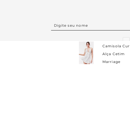
Camisola Cur
Alça Cetim
Marriage