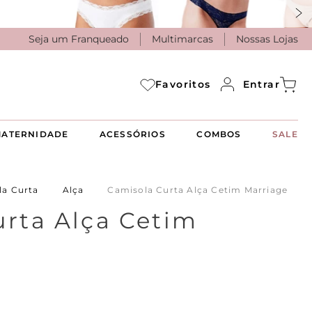
Seja um Franqueado
Multimarcas
Nossas Lojas
Entrar
Favoritos
ATERNIDADE
ACESSÓRIOS
COMBOS
SALE
la Curta
Alça
Camisola Curta Alça Cetim Marriage
rta Alça Cetim