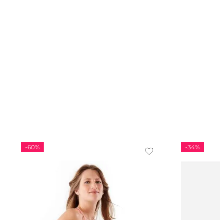
-
60%
-
34%