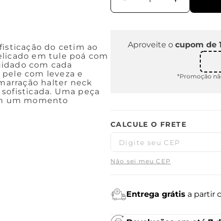
Aproveite o
cupom de 
fisticação do cetim ao
elicado em tule poá com
uidado com cada
 pele com leveza e
*Promoção não
amarração halter neck
 sofisticada. Uma peça
s em um momento
Não sei meu CEP
Entrega grátis
a partir