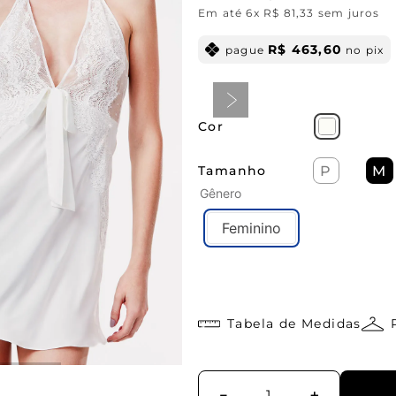
Em até
6
x
R$
81
,
33
sem juros
R$
463
,
60
pague
no pix
Cor
Tamanho
P
M
Gênero
Feminino
Tabela de Medidas
－
＋