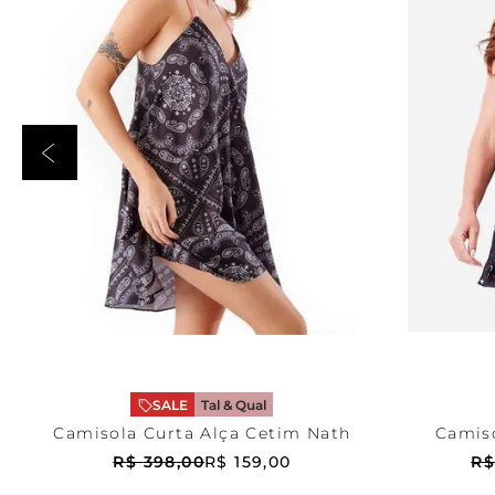
Estampada
P
Esta
ADICIONAR AO CARRINHO
ADICI
SALE
Tal & Qual
Camisola Curta Alça Cetim Nath
Camiso
R$
398
,
00
R$
159
,
00
R