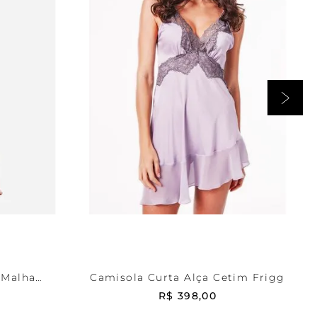
Lilás
P
RRINHO
ADICIONAR AO CARRINHO
 Malha
Camisola Curta Alça Cetim Frigg
R$
398
,
00