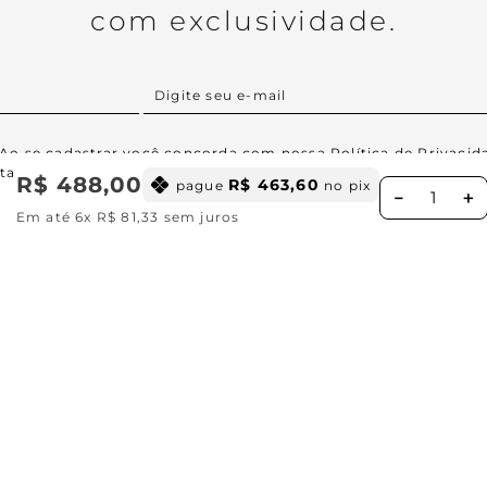
com exclusividade.
Ao se cadastrar você concorda com nossa
Política de Privacid
ta
R$
488
,
00
R$
463
,
60
pague
no pix
－
＋
Em até
6
x
R$
81
,
33
sem juros
Institucional
Missão, visão e valores
Ajuda
Central de relacionamento
Política de privacidade