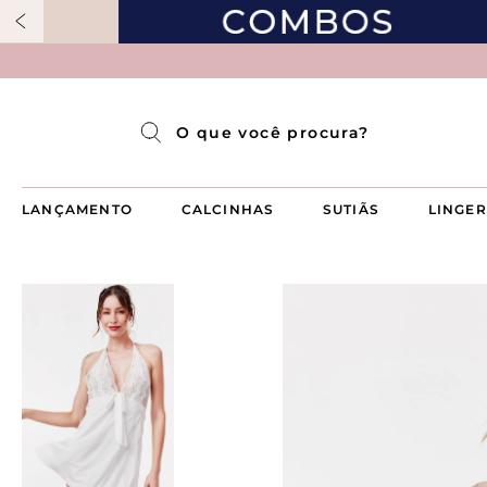
Pijama Longo Americado Aberto Luma
Pijama Capri Aberto
Pijama Longo Luma
Pijama Curto Aberto
O que você procura?
LANÇAMENTO
CALCINHAS
SUTIÃS
LINGER