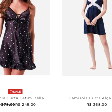
mpada
P
Marinho
M
ONAR AO CARRINHO
ADICIONAR AO CA
SALE
la Curta Cetim Bella
Camisola Curta Alça
Alessia
$
378
,
00
R$
249
,
00
R$
268
,
00