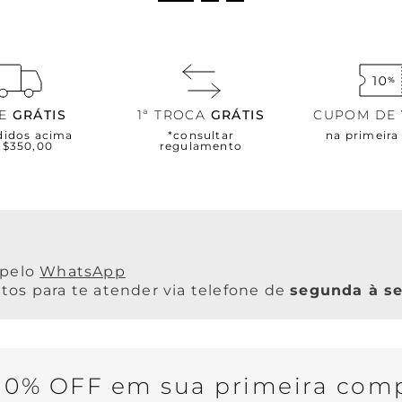
TE
GRÁTIS
1ª TROCA
GRÁTIS
CUPOM DE
didos acima
*consultar
na primeir
R$350,00
regulamento
WhatsApp
os para te atender via telefone de
segunda à se
0% OFF em sua primeira comp