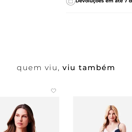
Devoluções em até 7 d
quem viu,
viu também