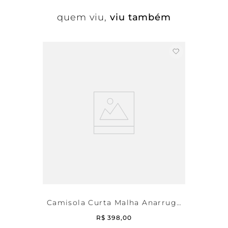
quem viu,
viu também
Camisola Curta Malha Anarruga
Bahia
R$
398
,
00