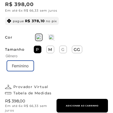
R$
398
,
00
Em até
6
x
R$
66
,
33
sem juros
R$
378
,
10
pague
no pix
Cor
Tamanho
P
M
G
GG
Gênero
Feminino
Provador Virtual
Tabela de Medidas
R$
398
,
00
Em até
6
x
R$
66
,
33
sem
ADICIONAR AO CARRINHO
juros