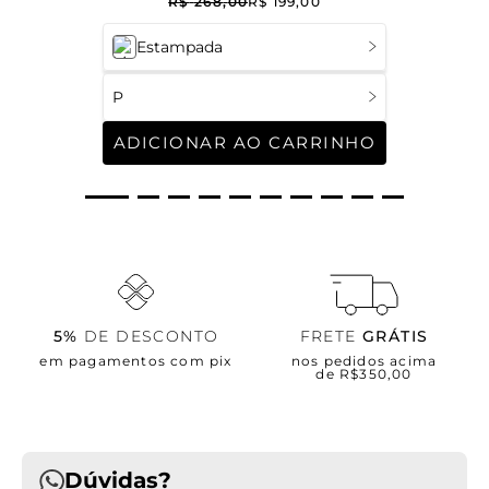
R$
268
,
00
R$
199
,
00
Estampada
P
ADICIONAR AO CARRINHO
5%
DE DESCONTO
FRETE
GRÁTIS
em pagamentos com pix
nos pedidos acima
de R$350,00
Dúvidas?