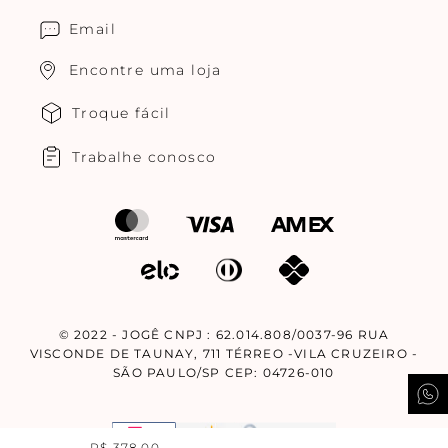
Cuidados com o produtos
Multimarcas Jogê
Email
Encontre uma loja
Troque fácil
Trabalhe conosco
© 2022 - JOGÊ CNPJ : 62.014.808/0037-96 RUA
VISCONDE DE TAUNAY, 711 TÉRREO -VILA CRUZEIRO -
SÃO PAULO/SP CEP: 04726-010
R$
378
,
00