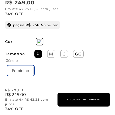
R$
249
,
00
Em até
4
x
R$
62
,
25
sem juros
34%
OFF
R$
236
,
55
pague
no pix
Cor
Tamanho
P
M
G
GG
Gênero
Feminino
R$
378
,
00
R$
249
,
00
Em até
4
x
R$
62
,
25
sem
ADICIONAR AO CARRINHO
juros
34%
OFF